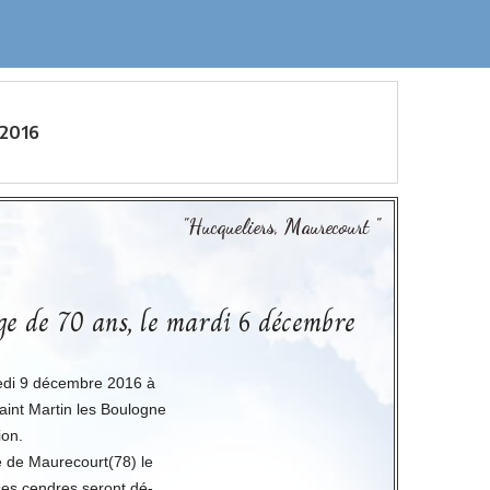
-2016
"Hucqueliers, Maurecourt "
ge de 70 ans, le mardi 6 décembre
redi 9 décembre 2016 à
int Martin les Boulogne
ion.
 de Maurecourt(78) le
es cendres seront dé-