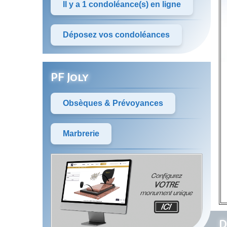
Il y a 1 condoléance(s) en ligne
Déposez vos condoléances
PF Joly
Obsèques & Prévoyances
Marbrerie
D