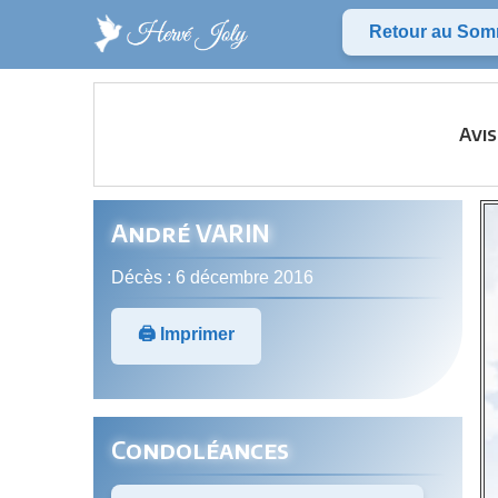
Retour au Som
Avis
André VARIN
Décès : 6 décembre 2016
🖨️ Imprimer
Condoléances