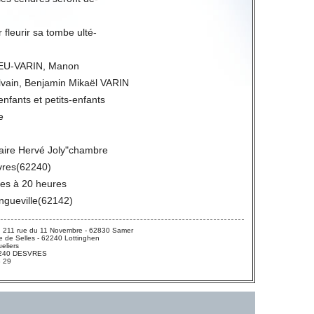
 fleurir sa tombe ulté-
LELEU-VARIN, Manon
lvain, Benjamin Mikaël VARIN
fants et petits-enfants
e
raire Hervé Joly"chambre
vres(62240)
res à 20 heures
gueville(62142)
 211 rue du 11 Novembre - 62830 Samer
 de Selles - 62240 Lottinghen
eliers
 62240 DESVRES
3 29