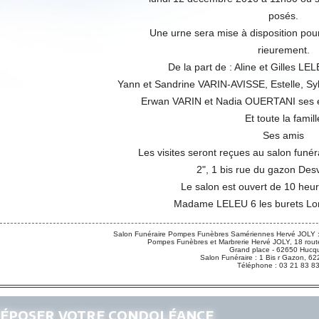
posés.
Une urne sera mise à disposition pour
rieurement.
De la part de : Aline et Gilles 
Yann et Sandrine VARIN-AVISSE, Estelle, Sy
Erwan VARIN et Nadia OUERTANI ses en
Et toute la famill
Ses amis
Les visites seront reçues au salon funé
2", 1 bis rue du gazon Des
Le salon est ouvert de 10 heu
Madame LELEU 6 les burets Lon
Salon Funéraire Pompes Funèbres Samériennes Hervé JOLY :
Pompes Funèbres et Marbrerie Hervé JOLY, 18 route
Grand place - 62650 Hucqu
Salon Funéraire : 1 Bis r Gazon,
Téléphone : 03 21 83 8
époser votre condoléance