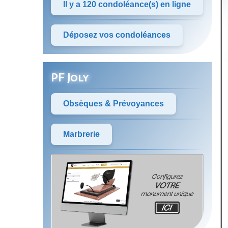
Il y a 120 condoléance(s) en ligne
Déposez vos condoléances
PF Joly
Obsèques & Prévoyances
Marbrerie