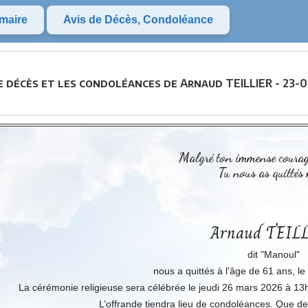
maire
Avis de Décès, Condoléance
e décès et les condoléances de Arnaud TEILLIER - 23-
Malgré ton immense courage 
Tu nous as quittés 
Arnaud TEIL
dit "Manoul"
nous a quittés à l’âge de 61 ans, l
La cérémonie religieuse sera célébrée le jeudi 26 mars 2026 à 13h
L’offrande tiendra lieu de condoléances. Que des f