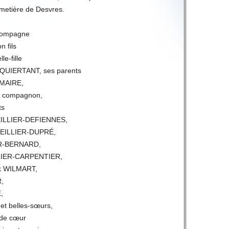
metière de Desvres.
compagne
n fils
le-fille
-QUIERTANT, ses parents
EMAIRE,
 compagnon,
ts
EILLIER-DEFIENNES,
TEILLIER-DUPRÉ,
IER-BERNARD,
LLIER-CARPENTIER,
ck WILMART,
,
,
 et belles-sœurs,
 de cœur