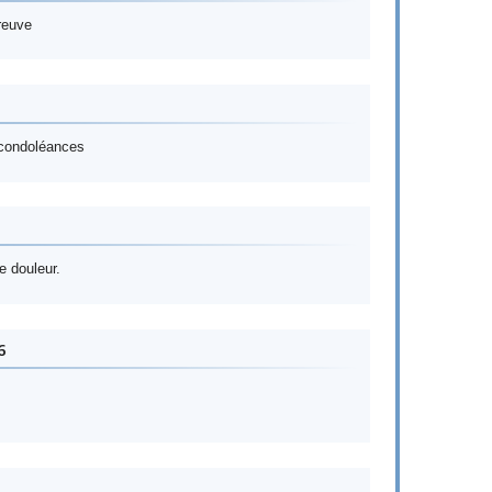
reuve
s condoléances
e douleur.
6