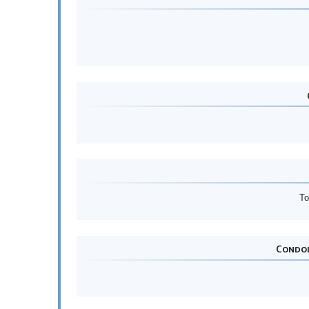
To
Condol