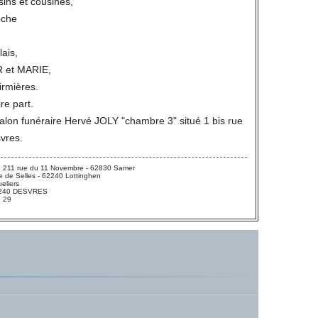
sins et cousines,
oche
lais,
R et MARIE,
firmières.
ire part.
salon funéraire Hervé JOLY "chambre 3" situé 1 bis rue
vres.
 211 rue du 11 Novembre - 62830 Samer
 de Selles - 62240 Lottinghen
eliers
 62240 DESVRES
3 29