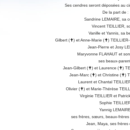
Ses cendres seront déposées au ci
De la part de :
Sandrine LEMAIRE, sa 
Vincent TEILLIER, so
Vanille et Yannis, sa bel
Gilbert (
✝
) et Anne-Marie (
✝
) TEILLIER
Jean-Pierre et Josy L
Maryvonne FLAHAUT et son
ses beaux-paren
Jean-Gilbert (
✝
) et Laurence (
✝
) T
Jean-Marc (
✝
) et Christine (
✝
) 
Laurent et Chantal TEILL
Olivier (
✝
) et Marie-Thérèse TEI
Virginie TEILLIER et Patri
Sophie TEILLIER
Yannig LEMAIRE
ses frères, sœurs, beaux-frères
Jean, Maya, ses frères