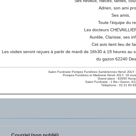
Ses neveux, nièces, tantes, cou
Adrien, son ami pr
Ses amis,
Toute l’équipe du re
Les docteurs CHEVAILLIE
Aurélie, Clarisse, ses in
Cet avis tient lieu de fa
Les visites seront reçues à partir de mardi de 16h30 à 19 heures au 
du gazon 62240 Des
Salon Funéraire Pompes Funèbres Samériennes Hervé JOLY :
Pompes Funèbres et Marbrerie Hervé JOLY, 18 route
Grand place - 62650 Hucqu
Salon Funéraire : 1 Bis r Gazon,
Téléphone : 03 21 83 8
Courriel (non publié)