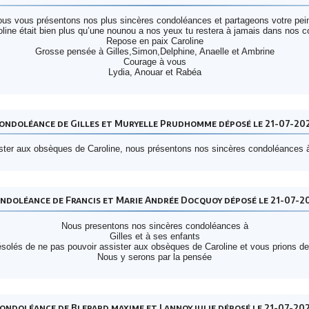
us vous présentons nos plus sincères condoléances et partageons votre pei
oline était bien plus qu’une nounou a nos yeux tu restera à jamais dans nos c
Repose en paix Caroline
Grosse pensée à Gilles,Simon,Delphine, Anaelle et Ambrine
Courage à vous
Lydia, Anouar et Rabéa
ondoléance de Gilles et Muryelle Prudhomme déposé le 21-07-20
ter aux obsèques de Caroline, nous présentons nos sincères condoléances à 
ndoléance de Francis et Marie Andrée Docquoy déposé le 21-07-2
Nous presentons nos sincères condoléances à
Gilles et à ses enfants
lés de ne pas pouvoir assister aux obsèques de Caroline et vous prions d
Nous y serons par la pensée
ondoléance de Blerard maxime et Lannoy julie déposé le 21-07-20