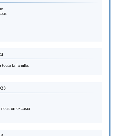
ne.
œur.
23
toute la famille.
023
e nous en excuser
23