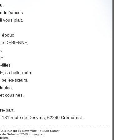
u.
condoléances.
l vous plait.
n époux
me DEBIENNE,
,
LE
filles
, sa belle-mère
, belles-sœurs,
leules,
 et cousines,
ire-part.
le 131 route de Desvres, 62240 Crémarest.
 211 rue du 11 Novembre - 62830 Samer
 de Selles - 62240 Lottinghen
eliers