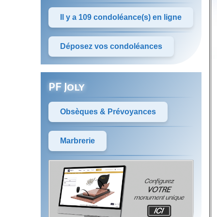
Il y a 109 condoléance(s) en ligne
Déposez vos condoléances
PF Joly
Obsèques & Prévoyances
Marbrerie