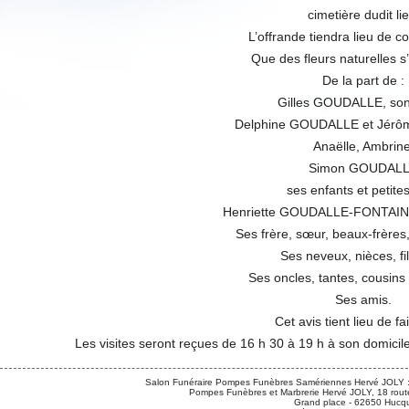
cimetière dudit lie
L’offrande tiendra lieu de 
Que des fleurs naturelles s’i
De la part de :
Gilles GOUDALLE, so
Delphine GOUDALLE et Jérô
Anaëlle, Ambrine
Simon GOUDAL
ses enfants et petites-
Henriette GOUDALLE-FONTAINE
Ses frère, sœur, beaux-frères
Ses neveux, nièces, fil
Ses oncles, tantes, cousins
Ses amis.
Cet avis tient lieu de fa
Les visites seront reçues de 16 h 30 à 19 h à son domici
Salon Funéraire Pompes Funèbres Samériennes Hervé JOLY :
Pompes Funèbres et Marbrerie Hervé JOLY, 18 route
Grand place - 62650 Hucqu