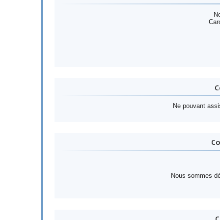
No
Car
C
Ne pouvant assis
Co
Nous sommes déso
C