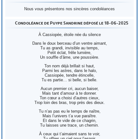
Nous vous présentons nos sincères condoléances
Condoléance de Puype Sandrine déposé le 18-06-2025
À Cassiopée, étoile née du silence
Dans le doux berceau d’un ventre aimant,
Tu as grandi, invisible au temps,
Petit éclat, frêle lumière,
Un souffle d’âme, une poussière.
Ton nom déjà brillait si haut,
Parmi les astres, dans le halo,
Cassiopée, tendre étincelle,
Tu es partie… si belle, si belle.
Aucun premier cri, aucun baiser,
Mais tant d’amour à te donner.
Ton cœur a choisi d’autres cieux,
Trop loin des bras, trop près des dieux.
Tu n’as pas eu le temps de naître,
Mais l’univers t’a vue paraître.
Et dans le vide de ce chagrin,
Tu laisses une trace, un chemin.
À ceux qui t’aimaient sans te voir,
Tu offres un ciel pour l’espoir.