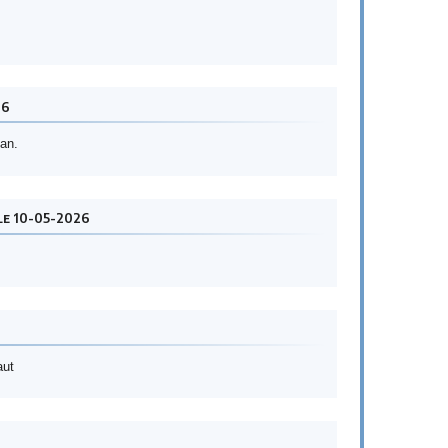
26
man.
le 10-05-2026
aut