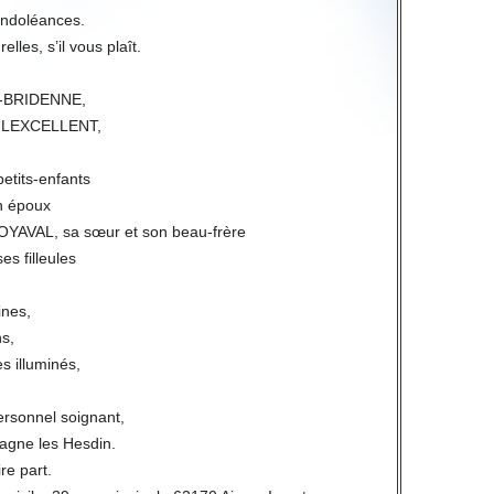
condoléances.
lles, s’il vous plaît.
R-BRIDENNE,
R-LEXCELLENT,
petits-enfants
n époux
AVAL, sa sœur et son beau-frère
es filleules
ines,
s,
es illuminés,
rsonnel soignant,
agne les Hesdin.
ire part.