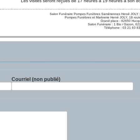
Les visites seront reçues de 17 heures à 19 heures à son dom
Salon Funéraire Pompes Funèbres Samériennes Hervé JOLY :
Pompes Funèbres et Marbrerie Hervé JOLY, 18 route
Grand place - 62650 Hucqu
Salon Funéraire : 1 Bis r Gazon,
Téléphone : 03 21 83 8
Courriel (non publié)