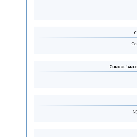
C
Con
Condoléance 
NO