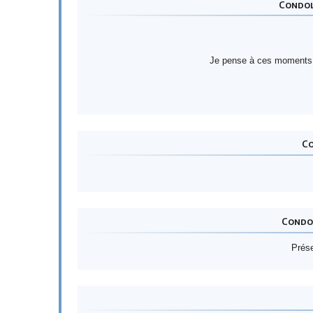
Condol
Je pense à ces moments p
Co
Condol
Prése