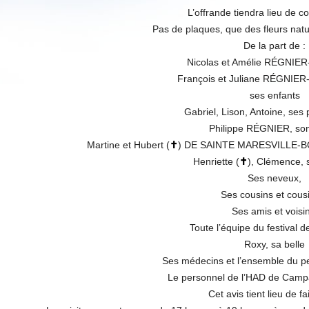
L’offrande tiendra lieu de 
Pas de plaques, que des fleurs nature
De la part de :
Nicolas et Amélie RÉGNIE
François et Juliane RÉGNIE
ses enfants
Gabriel, Lison, Antoine, ses 
Philippe RÉGNIER, so
Martine et Hubert (
✝
) DE SAINTE MARESVILLE-BOY
Henriette (
✝
), Clémence, s
Ses neveux,
Ses cousins et cous
Ses amis et voisin
Toute l’équipe du festival d
Roxy, sa belle
Ses médecins et l’ensemble du pe
Le personnel de l’HAD de Camp
Cet avis tient lieu de fa