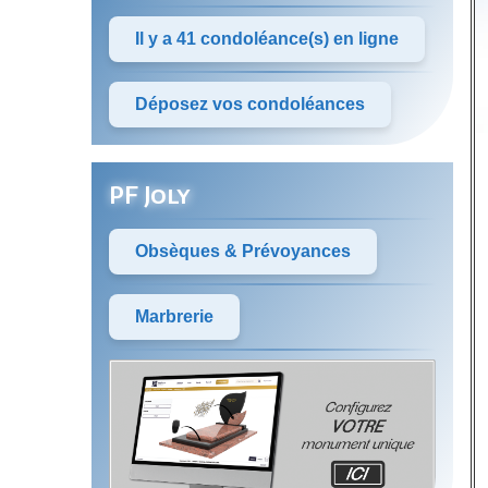
Il y a 41 condoléance(s) en ligne
Déposez vos condoléances
PF Joly
Obsèques & Prévoyances
Marbrerie