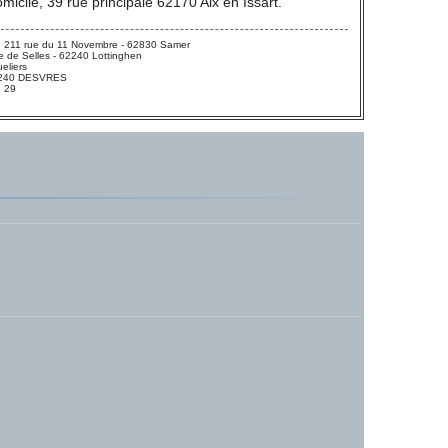
icile, 39 rue principale 62170 Aix en Issart.
 211 rue du 11 Novembre - 62830 Samer
 de Selles - 62240 Lottinghen
eliers
 62240 DESVRES
3 29