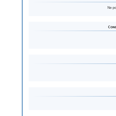
Ne po
Cond