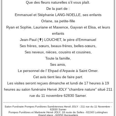
Que des fleurs naturelles s’il vous plaît.
De la part de :
Emmanuel et Stéphanie LANG-NOELLE, ses enfants
Orlane, sa petite-fille
Ryan et Sophie, Lauriane et Maxence, Gayvan et Elisa, et leurs
enfants
Jean-Paul (
✝
) LOUCHET, le père d’Emmanuel
Ses frères, sœurs, beaux-frères, belles-sœurs,
Ses neveux, nièces, cousins et cousines,
Toute la famille,
Ses amis,
Le personnel de l’ Ehpad d’Arpavie à Saint Omer.
Cet avis tient lieu de faire part.
Les visites seront reçues dimanche et lundi de 17 heures à 19
heures au salon funéraire Hervé JOLY "chambre nature" situé 211
rue du 11 novembre 62830 Samer.
Salon Funéraire Pompes Funèbres Samériennes Hervé JOLY : 211 rue du 11 Novembre -
62830 Samer
Pompes Funèbres et Marbrerie Hervé JOLY, 18 route de Selles - 62240 Lottinghen
Grand place - 62650 Hucqueliers