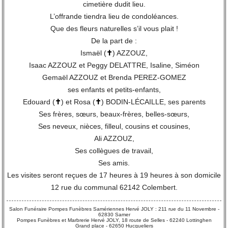
cimetière dudit lieu.
L’offrande tiendra lieu de condoléances.
Que des fleurs naturelles s’il vous plait !
De la part de :
Ismaël (
✝
) AZZOUZ,
Isaac AZZOUZ et Peggy DELATTRE, Isaline, Siméon
Gemaël AZZOUZ et Brenda PEREZ-GOMEZ
ses enfants et petits-enfants,
Edouard (
✝
) et Rosa (
✝
) BODIN-LÉCAILLE, ses parents
Ses frères, sœurs, beaux-frères, belles-sœurs,
Ses neveux, nièces, filleul, cousins et cousines,
Ali AZZOUZ,
Ses collègues de travail,
Ses amis.
Les visites seront reçues de 17 heures à 19 heures à son domicile
12 rue du communal 62142 Colembert.
Salon Funéraire Pompes Funèbres Samériennes Hervé JOLY : 211 rue du 11 Novembre -
62830 Samer
Pompes Funèbres et Marbrerie Hervé JOLY, 18 route de Selles - 62240 Lottinghen
Grand place - 62650 Hucqueliers