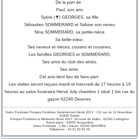
De la part de :
Paul, son ami
Sylvie (
✝
) GEORGES, sa fille
Sébastien SOMMERARD et Sabine son neveu
Nina SOMMERARD, sa petite-nièce
Sa belle-sœur,
Ses neveux et nièces, cousins et cousines,
Les familles GEORGES et SOMMERARD,
Ses amis du club des ainés,
Ses amis.
Cet avis tient lieu de faire-part.
Les visites seront reçues mardi et mercredi de 17 heures à 19
heures au salon funéraire Hervé Joly chambre 1 situé 1 bis rue du
gazon 62240 Desvres.
Salon Funéraire Pompes Funèbres Samériennes Hervé JOLY : 211 rue du 11 Novembre -
62830 Samer
Pompes Funèbres et Marbrerie Hervé JOLY, 18 route de Selles - 62240 Lottinghen
Grand place - 62650 Hucqueliers
Salon Funéraire : 1 Bis r Gazon, 62240 DESVRES
Téléphone : 03 21 83 83 29