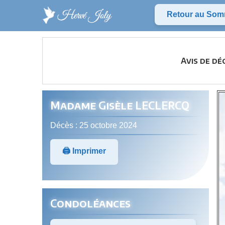
Retour au Som
Avis de dé
Madame Gisèle LECLERCQ
Décès : 25 octobre 2024
🖨️ Imprimer
Condoléances