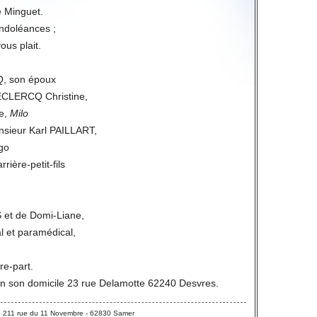
e Minguet.
ondoléances ;
vous plait.
, son époux
CLERCQ Christine,
le,
Milo
sieur Karl PAILLART,
go
rière-petit-fils
 et de Domi-Liane,
l et paramédical,
ire-part.
en son domicile 23 rue Delamotte 62240 Desvres.
 211 rue du 11 Novembre - 62830 Samer