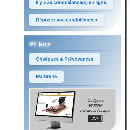
Il y a 26 condoléance(s) en ligne
Déposez vos condoléances
PF Joly
Obsèques & Prévoyances
Marbrerie