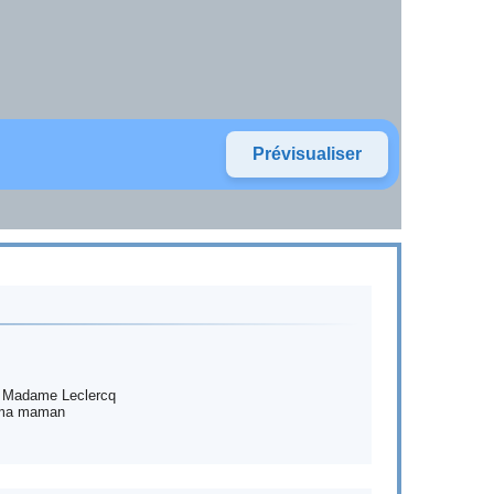
e Madame Leclercq
e ma maman