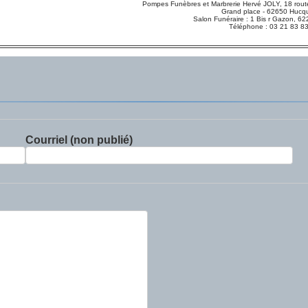
Pompes Funèbres et Marbrerie Hervé JOLY, 18 route
Grand place - 62650 Hucqu
Salon Funéraire : 1 Bis r Gazon,
Téléphone : 03 21 83 8
Courriel (non publié)