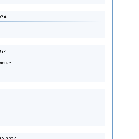
024
024
preuve.
-10-2024