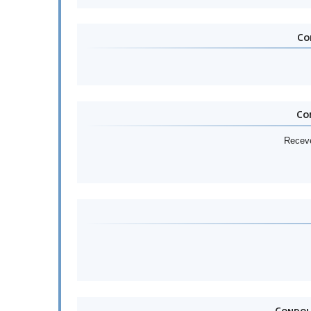
Co
Co
Receve
Condolé