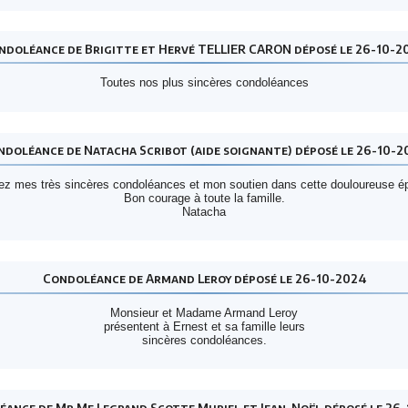
ndoléance de Brigitte et Hervé TELLIER CARON déposé le 26-10-2
Toutes nos plus sincères condoléances
ndoléance de Natacha Scribot (aide soignante) déposé le 26-10-2
z mes très sincères condoléances et mon soutien dans cette douloureuse é
Bon courage à toute la famille.
Natacha
Condoléance de Armand Leroy déposé le 26-10-2024
Monsieur et Madame Armand Leroy
présentent à Ernest et sa famille leurs
sincères condoléances.
ance de Mr Me Legrand Scotte Muriel et Jean-Noël déposé le 26