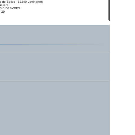
 de Selles - 62240 Lottinghen
eliers
 62240 DESVRES
3 29