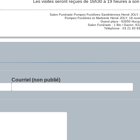
Les visites seront reçues de 16h30 à 19 heures à son
Salon Funéraire Pompes Funèbres Samériennes Hervé JOLY :
Pompes Funèbres et Marbrerie Hervé JOLY, 18 route
Grand place - 62650 Hucqu
Salon Funéraire : 1 Bis r Gazon,
Téléphone : 03 21 83 8
Courriel (non publié)