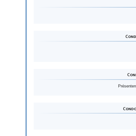
Cond
Cond
Présentent
Condol