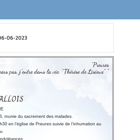
06-06-2023
"Preures
pars pas, j’entre dans la vie. "Thérèse de Lisieux" "
ALLOIS
NE
023, munie du sacrement des malades.
30 en l’église de Preures suivie de l’inhumation au
u.
condoléances.