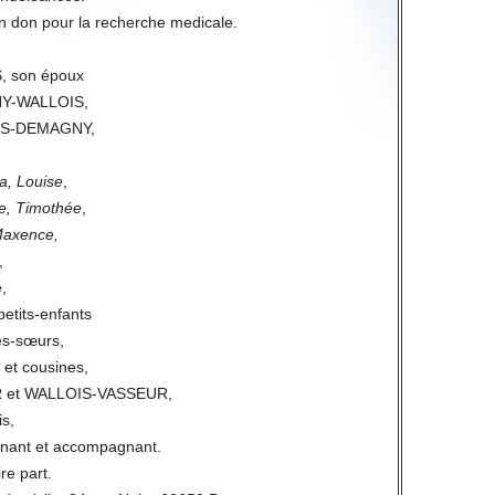
un don pour la recherche medicale.
, son époux
NY-WALLOIS,
OIS-DEMAGNY,
a, Louise
,
e, Timothée
,
Maxence,
,
,
petits-enfants
es-sœurs,
 et cousines,
R et WALLOIS-VASSEUR,
s,
gnant et accompagnant.
ire part.