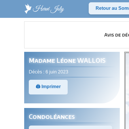
Retour au Som
Avis de d
Madame Léone WALLOIS
Décès : 6 juin 2023
🖨️ Imprimer
Condoléances