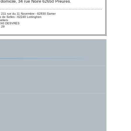
 domicile, 34 rue Noire 62650 Preures.
 211 rue du 11 Novembre - 62830 Samer
 de Selles - 62240 Lottinghen
eliers
 62240 DESVRES
3 29