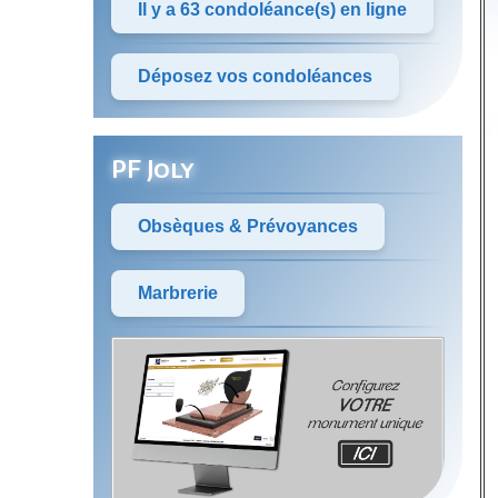
Il y a 63 condoléance(s) en ligne
Déposez vos condoléances
PF Joly
Obsèques & Prévoyances
Marbrerie