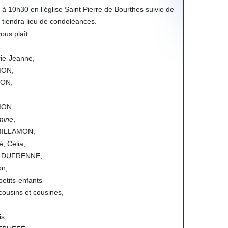
 10h30 en l’église Saint Pierre de Bourthes suivie de
e tiendra lieu de condoléances.
vous plaît.
ie-Jeanne,
MON,
MON,
MON,
mine
,
MILLAMON,
, Célia,
m DUFRENNE,
on,
petits-enfants
cousins et cousines,
s,