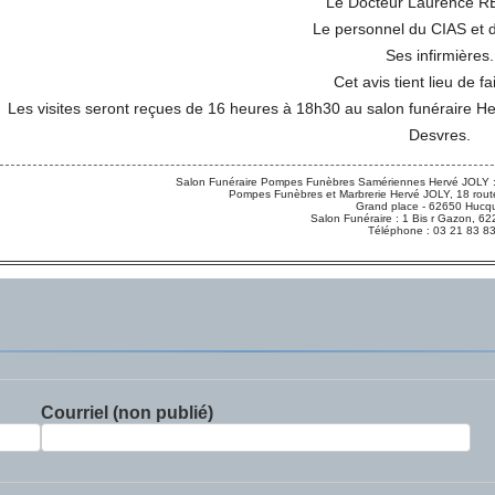
Le Docteur Laurence 
Le personnel du CIAS et 
Ses infirmières.
Cet avis tient lieu de fa
Les visites seront reçues de 16 heures à 18h30 au salon funéraire H
Desvres.
Salon Funéraire Pompes Funèbres Samériennes Hervé JOLY :
Pompes Funèbres et Marbrerie Hervé JOLY, 18 route
Grand place - 62650 Hucqu
Salon Funéraire : 1 Bis r Gazon,
Téléphone : 03 21 83 8
Courriel (non publié)