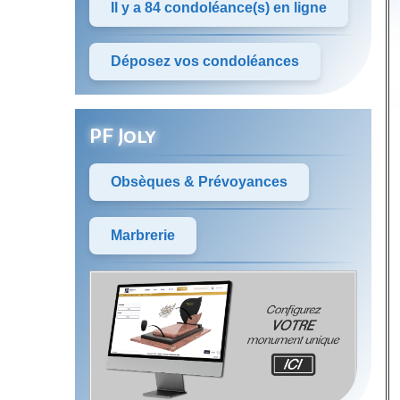
Il y a 84 condoléance(s) en ligne
Déposez vos condoléances
PF Joly
Obsèques & Prévoyances
Marbrerie