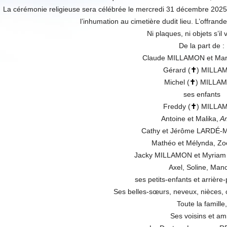
La cérémonie religieuse sera célébrée le mercredi 31 décembre 2025 à
l’inhumation au cimetière dudit lieu. L’offrand
Ni plaques, ni objets s’il 
De la part de :
Claude MILLAMON et Mar
Gérard (
✝
) MILLA
Michel (
✝
) MILLA
ses enfants
Freddy (
✝
) MILLA
Antoine et Malika,
A
Cathy et Jérôme LARDÉ-
Mathéo et Mélynda, Zoé
Jacky MILLAMON et Myria
Axel, Soline, Man
ses petits-enfants et arrière-
Ses belles-sœurs, neveux, nièces, 
Toute la famille,
Ses voisins et ami