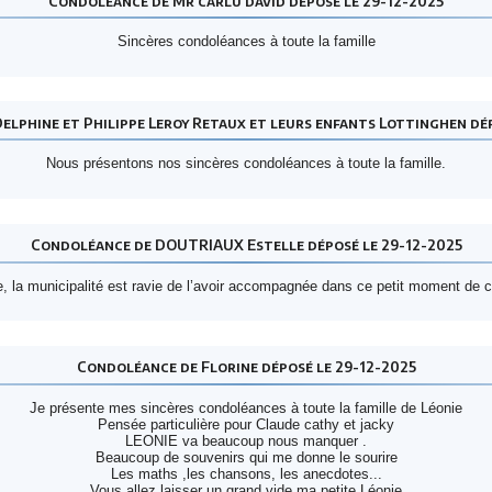
Condoléance de Mr carlu david déposé le 29-12-2025
Sincères condoléances à toute la famille
elphine et Philippe Leroy Retaux et leurs enfants Lottinghen dép
Nous présentons nos sincères condoléances à toute la famille.
Condoléance de DOUTRIAUX Estelle déposé le 29-12-2025
e, la municipalité est ravie de l’avoir accompagnée dans ce petit moment de co
Condoléance de Florine déposé le 29-12-2025
Je présente mes sincères condoléances à toute la famille de Léonie
Pensée particulière pour Claude cathy et jacky
LEONIE va beaucoup nous manquer .
Beaucoup de souvenirs qui me donne le sourire
Les maths ,les chansons, les anecdotes...
Vous allez laisser un grand vide ma petite Léonie