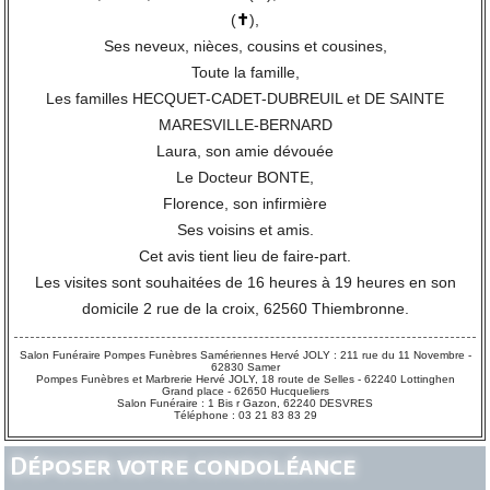
(
✝
),
Ses neveux, nièces, cousins et cousines,
Toute la famille,
Les familles HECQUET-CADET-DUBREUIL et DE SAINTE
MARESVILLE-BERNARD
Laura, son amie dévouée
Le Docteur BONTE,
Florence, son infirmière
Ses voisins et amis.
Cet avis tient lieu de faire-part.
Les visites sont souhaitées de 16 heures à 19 heures en son
domicile 2 rue de la croix, 62560 Thiembronne.
Salon Funéraire Pompes Funèbres Samériennes Hervé JOLY : 211 rue du 11 Novembre -
62830 Samer
Pompes Funèbres et Marbrerie Hervé JOLY, 18 route de Selles - 62240 Lottinghen
Grand place - 62650 Hucqueliers
Salon Funéraire : 1 Bis r Gazon, 62240 DESVRES
Téléphone : 03 21 83 83 29
Déposer votre condoléance
--