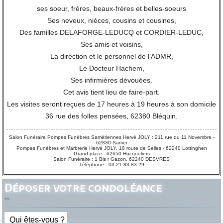
ses soeur, frères, beaux-frères et belles-soeurs
Ses neveux, nièces, cousins et cousines,
Des familles DELAFORGE-LEDUCQ et CORDIER-LEDUC,
Ses amis et voisins,
La direction et le personnel de l’ADMR,
Le Docteur Hachem,
Ses infirmières dévouées.
Cet avis tient lieu de faire-part.
Les visites seront reçues de 17 heures à 19 heures à son domicile
36 rue des folles pensées, 62380 Bléquin.
Salon Funéraire Pompes Funèbres Samériennes Hervé JOLY : 211 rue du 11 Novembre -
62830 Samer
Pompes Funèbres et Marbrerie Hervé JOLY, 18 route de Selles - 62240 Lottinghen
Grand place - 62650 Hucqueliers
Salon Funéraire : 1 Bis r Gazon, 62240 DESVRES
Téléphone : 03 21 83 83 29
Déposer votre condoléance
--
Qui êtes-vous ?