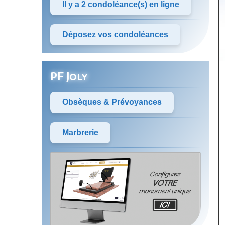
Il y a 2 condoléance(s) en ligne
Déposez vos condoléances
PF Joly
Obsèques & Prévoyances
Marbrerie