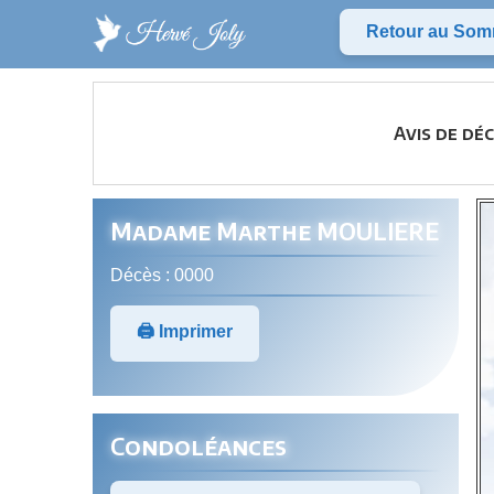
Retour au Som
Avis de dé
Madame Marthe MOULIERE
Décès : 0000
🖨️ Imprimer
Condoléances