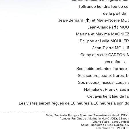
l’offrande tiendra lieu de c
de la part de
Jean-Bernard (
✝
) et Marie-Noelle 
Jean-Claude (
✝
) MOU
Martine et Maxime MAGNIE
Philippe et Lydie MOULIE
Jean-Pierre MOULI
Cathy et Victor CARTON
ses enfants,
Ses petits-enfants et arrière-
Ses soeurs, beaux-frères, b
Ses neveux, nièces, cousins
Nathalie et Franck, ses i
Cet avis tient lieu de fa
Les visites seront reçues de 16 heures à 18 heures à son d
Salon Funéraire Pompes Funèbres Samériennes Hervé JOLY :
Pompes Funèbres et Marbrerie Hervé JOLY, 18 route
Grand place - 62650 Hucqu
Salon Funéraire : 1 Bis r Gazon,
Téléphone : 03 21 83 8