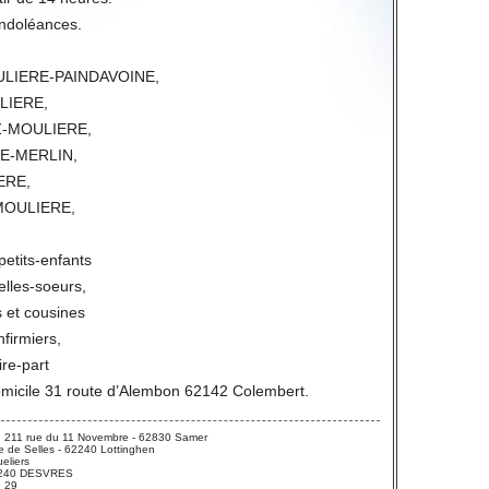
ondoléances.
MOULIERE-PAINDAVOINE,
LIERE,
Z-MOULIERE,
RE-MERLIN,
ERE,
-MOULIERE,
petits-enfants
elles-soeurs,
 et cousines
nfirmiers,
ire-part
omicile 31 route d’Alembon 62142 Colembert.
 211 rue du 11 Novembre - 62830 Samer
 de Selles - 62240 Lottinghen
eliers
 62240 DESVRES
3 29