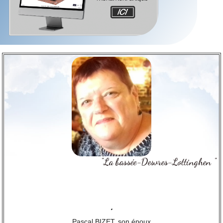
"La bassée-Desvres-Lottinghen "
.
Pascal BIZET, son époux