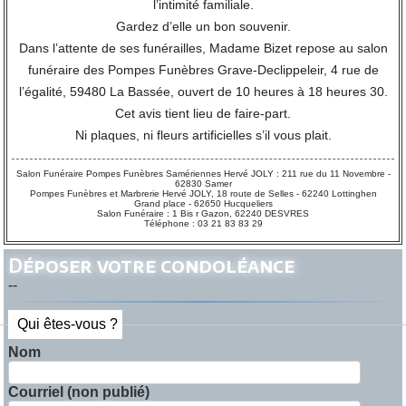
l’intimité familiale.
Gardez d’elle un bon souvenir.
Dans l’attente de ses funérailles, Madame Bizet repose au salon
funéraire des Pompes Funèbres Grave-Declippeleir, 4 rue de
l’égalité, 59480 La Bassée, ouvert de 10 heures à 18 heures 30.
Cet avis tient lieu de faire-part.
Ni plaques, ni fleurs artificielles s’il vous plait.
Salon Funéraire Pompes Funèbres Samériennes Hervé JOLY : 211 rue du 11 Novembre -
62830 Samer
Pompes Funèbres et Marbrerie Hervé JOLY, 18 route de Selles - 62240 Lottinghen
Grand place - 62650 Hucqueliers
Salon Funéraire : 1 Bis r Gazon, 62240 DESVRES
Téléphone : 03 21 83 83 29
Déposer votre condoléance
--
Qui êtes-vous ?
Nom
Courriel (non publié)