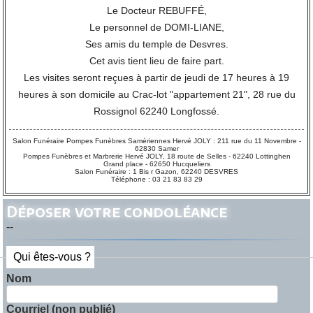
Le Docteur REBUFFÉ,
Le personnel de DOMI-LIANE,
Ses amis du temple de Desvres.
Cet avis tient lieu de faire part.
Les visites seront reçues à partir de jeudi de 17 heures à 19
heures à son domicile au Crac-lot "appartement 21", 28 rue du
Rossignol 62240 Longfossé.
Salon Funéraire Pompes Funèbres Samériennes Hervé JOLY : 211 rue du 11 Novembre -
62830 Samer
Pompes Funèbres et Marbrerie Hervé JOLY, 18 route de Selles - 62240 Lottinghen
Grand place - 62650 Hucqueliers
Salon Funéraire : 1 Bis r Gazon, 62240 DESVRES
Téléphone : 03 21 83 83 29
Déposer votre condoléance
--
Qui êtes-vous ?
Nom
Courriel (non publié)