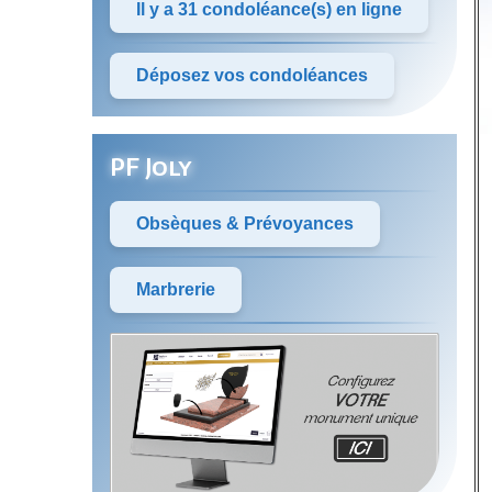
Il y a 31 condoléance(s) en ligne
Déposez vos condoléances
PF Joly
Obsèques & Prévoyances
Marbrerie