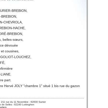
ZURIER-BREBION,
U-BREBION,
ION-CHEVROLA,
 BREBION-HACHE,
ONORÉ-BREBION,
s, belles-sœurs,
ièce dévouée
 et cousines,
t GOLIOT-LOUCHEZ,
FÉ,
firmière
-LIANE.
ire part.
ire Hervé JOLY "chambre 1" situé 1 bis rue du gazon
 211 rue du 11 Novembre - 62830 Samer
 de Selles - 62240 Lottinghen
eliers