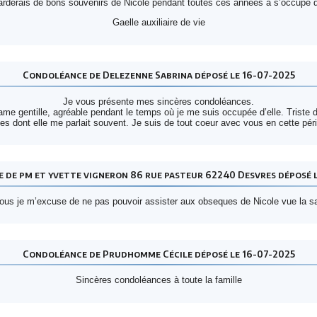
arderais de bons souvenirs de Nicole pendant toutes ces années à s’occupé d’
Gaelle auxiliaire de vie
Condoléance de Delezenne Sabrina déposé le 16-07-2025
Je vous présente mes sincères condoléances.
ame gentille, agréable pendant le temps où je me suis occupée d’elle. Triste d
lles dont elle me parlait souvent. Je suis de tout coeur avec vous en cette pér
 de pm et yvette vigneron 86 rue pasteur 62240 Desvres déposé l
ous je m’excuse de ne pas pouvoir assister aux obseques de Nicole vue la san
Condoléance de Prudhomme Cécile déposé le 16-07-2025
Sincères condoléances à toute la famille