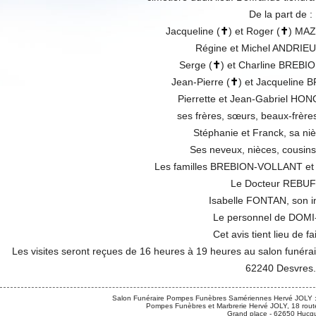
De la part de :
Jacqueline (
✝
) et Roger (
✝
) MA
Régine et Michel ANDRIE
Serge (
✝
) et Charline BREB
Jean-Pierre (
✝
) et Jacqueline
Pierrette et Jean-Gabriel H
ses frères, sœurs, beaux-frère
Stéphanie et Franck, sa n
Ses neveux, nièces, cousins
Les familles BREBION-VOLLANT e
Le Docteur REBUF
Isabelle FONTAN, son in
Le personnel de DOMI
Cet avis tient lieu de fa
Les visites seront reçues de 16 heures à 19 heures au salon funéra
62240 Desvres.
Salon Funéraire Pompes Funèbres Samériennes Hervé JOLY :
Pompes Funèbres et Marbrerie Hervé JOLY, 18 route
Grand place - 62650 Hucqu