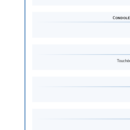
Condoléa
Touchée