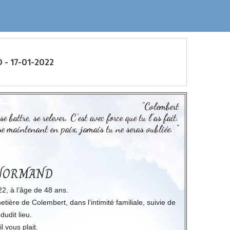
- 17-01-2022
"Colembert
e battre, se relever. C’est avec force que tu l’as fait.
e maintenant en paix, jamais tu ne seras oubliée. "
e NORMAND
22, à l’âge de 48 ans.
ière de Colembert, dans l’intimité familiale, suivie de
dudit lieu.
l vous plait.