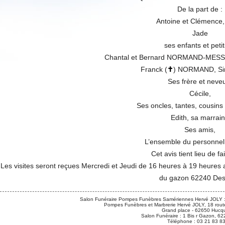
De la part de :
Antoine et Clémence,
Jade
ses enfants et petit-
Chantal et Bernard NORMAND-MESS
Franck (
✝
) NORMAND, Si
Ses frère et neve
Cécile,
Ses oncles, tantes, cousins
Edith, sa marrai
Ses amis,
L’ensemble du personnel
Cet avis tient lieu de fa
Les visites seront reçues Mercredi et Jeudi de 16 heures à 19 heures 
du gazon 62240 Des
Salon Funéraire Pompes Funèbres Samériennes Hervé JOLY :
Pompes Funèbres et Marbrerie Hervé JOLY, 18 route
Grand place - 62650 Hucqu
Salon Funéraire : 1 Bis r Gazon,
Téléphone : 03 21 83 8