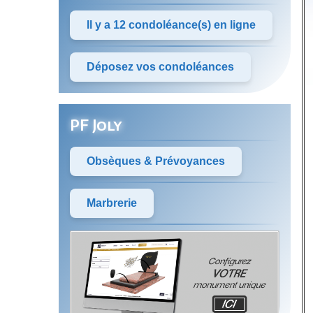
Il y a 12 condoléance(s) en ligne
Déposez vos condoléances
PF Joly
Obsèques & Prévoyances
Marbrerie