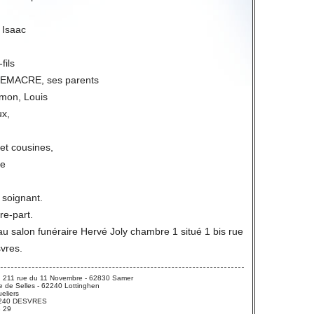
 Isaac
fils
EMACRE, ses parents
mon, Louis
ux,
 et cousines,
ne
 soignant.
ire-part.
au salon funéraire Hervé Joly chambre 1 situé 1 bis rue
vres.
 211 rue du 11 Novembre - 62830 Samer
 de Selles - 62240 Lottinghen
eliers
 62240 DESVRES
3 29