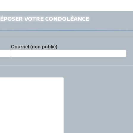
époser votre condoléance
Courriel (non publié)