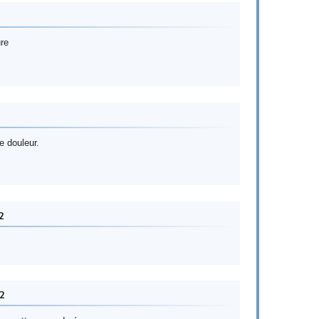
ure
e douleur.
2
2