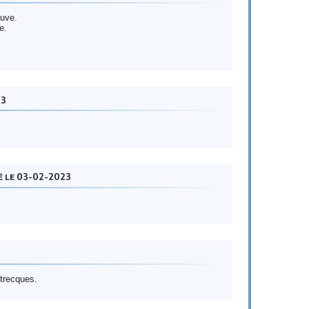
euve.
e.
23
é le 03-02-2023
trecques.