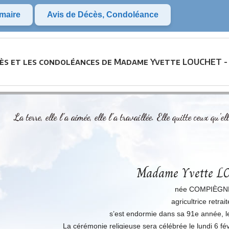
maire
Avis de Décès, Condoléance
cès et les condoléances de Madame Yvette LOUCHET -
La terre, elle l’a aimée, elle l’a travaillée. Elle quitte ceux qu’
Madame Yvette 
née COMPIÈGN
agricultrice retrai
s’est endormie dans sa 91e année, le
La cérémonie religieuse sera célébrée le lundi 6 fé