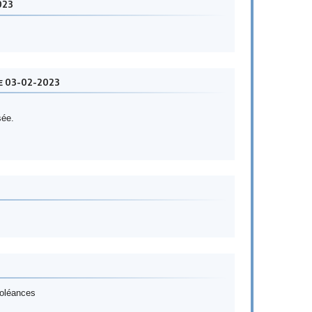
023
le 03-02-2023
sée.
doléances