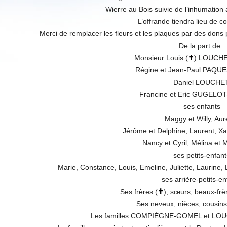
Wierre au Bois suivie de l’inhumation a
L’offrande tiendra lieu de 
Merci de remplacer les fleurs et les plaques par des dons po
De la part de :
Monsieur Louis (
✝
) LOUCHE
Régine et Jean-Paul PAQU
Daniel LOUCHET
Francine et Eric GUGELO
ses enfants
Maggy et Willy, Auré
Jérôme et Delphine, Laurent, Xav
Nancy et Cyril, Mélina et 
ses petits-enfant
Marie, Constance, Louis, Emeline, Juliette, Laurine,
ses arrière-petits-en
Ses frères (
✝
), sœurs, beaux-frè
Ses neveux, nièces, cousins
Les familles COMPIÈGNE-GOMEL et L