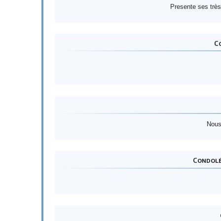
Presente ses très
Co
Nous
Condolé