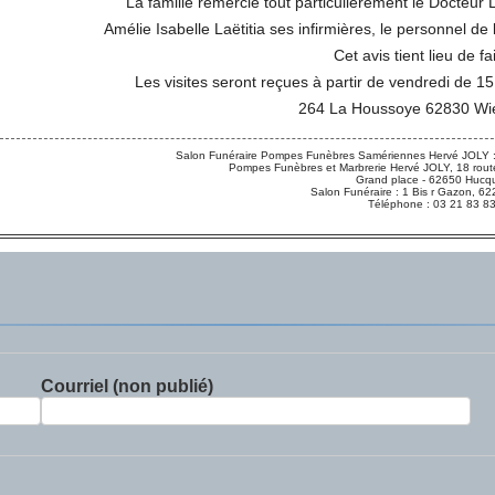
La famille remercie tout particulièrement le Docteu
Amélie Isabelle Laëtitia ses infirmières, le personnel d
Cet avis tient lieu de fa
Les visites seront reçues à partir de vendredi de 1
264 La Houssoye 62830 Wie
Salon Funéraire Pompes Funèbres Samériennes Hervé JOLY :
Pompes Funèbres et Marbrerie Hervé JOLY, 18 route
Grand place - 62650 Hucqu
Salon Funéraire : 1 Bis r Gazon,
Téléphone : 03 21 83 8
Courriel (non publié)