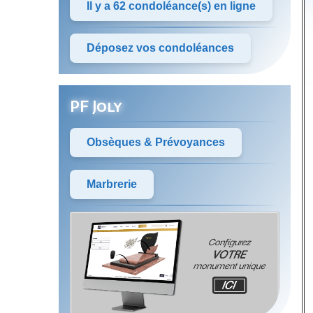
Il y a 62 condoléance(s) en ligne
Déposez vos condoléances
PF Joly
Obsèques & Prévoyances
Marbrerie