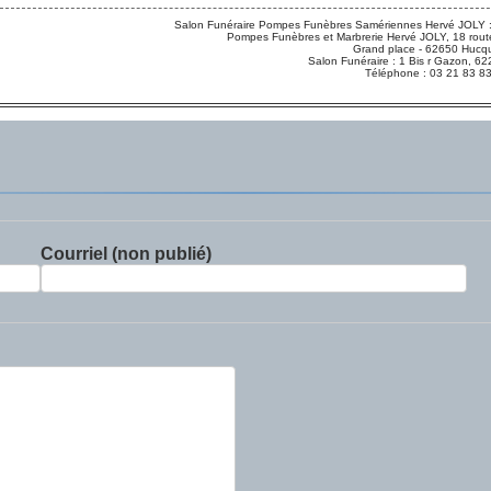
Salon Funéraire Pompes Funèbres Samériennes Hervé JOLY :
Pompes Funèbres et Marbrerie Hervé JOLY, 18 route
Grand place - 62650 Hucqu
Salon Funéraire : 1 Bis r Gazon,
Téléphone : 03 21 83 8
Courriel (non publié)