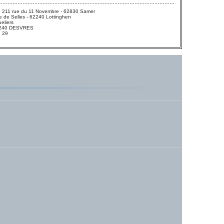
 211 rue du 11 Novembre - 62830 Samer
 de Selles - 62240 Lottinghen
eliers
 62240 DESVRES
3 29