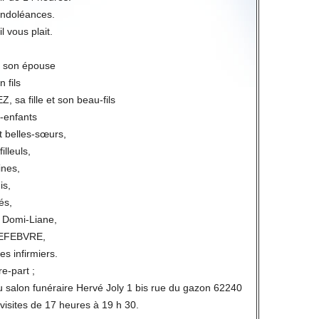
condoléances.
l vous plait.
 son épouse
 fils
sa fille et son beau-fils
s-enfants
t belles-sœurs,
illeuls,
ines,
is,
és,
 Domi-Liane,
LEFEBVRE,
es infirmiers.
re-part ;
 salon funéraire Hervé Joly 1 bis rue du gazon 62240
visites de 17 heures à 19 h 30.