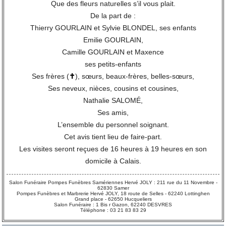
Que des fleurs naturelles s’il vous plait.
De la part de :
Thierry GOURLAIN et Sylvie BLONDEL, ses enfants
Emilie GOURLAIN,
Camille GOURLAIN et Maxence
ses petits-enfants
Ses frères (
✝
), sœurs, beaux-frères, belles-sœurs,
Ses neveux, nièces, cousins et cousines,
Nathalie SALOMÉ,
Ses amis,
L’ensemble du personnel soignant.
Cet avis tient lieu de faire-part.
Les visites seront reçues de 16 heures à 19 heures en son
domicile à Calais.
Salon Funéraire Pompes Funèbres Samériennes Hervé JOLY : 211 rue du 11 Novembre -
62830 Samer
Pompes Funèbres et Marbrerie Hervé JOLY, 18 route de Selles - 62240 Lottinghen
Grand place - 62650 Hucqueliers
Salon Funéraire : 1 Bis r Gazon, 62240 DESVRES
Téléphone : 03 21 83 83 29