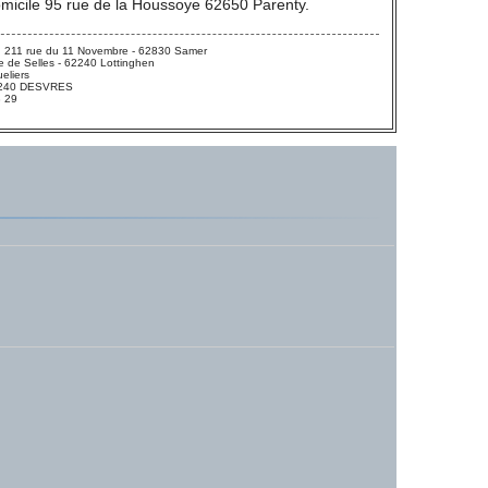
omicile 95 rue de la Houssoye 62650 Parenty.
 211 rue du 11 Novembre - 62830 Samer
 de Selles - 62240 Lottinghen
eliers
 62240 DESVRES
3 29