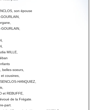
NCLOS, son épouse
E-GOURLAIN,
organe,
IN-GOURLAIN,
N,
N,
ydia MILLE,
téban
enfants
, belles-soeurs,
 et cousines,
DESENCLOS-HANQUIEZ,
s,
D et REBUFFE,
évoué de la Frégate.
ire-part.