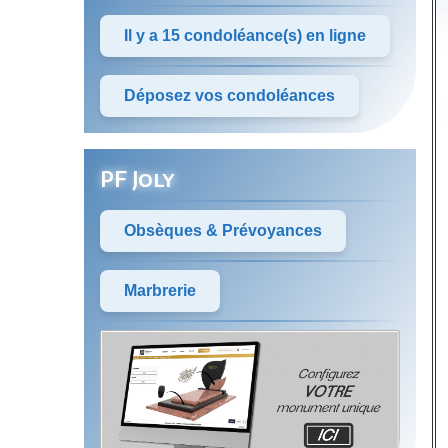
Il y a 15 condoléance(s) en ligne
Déposez vos condoléances
PF Joly
Obsèques & Prévoyances
Marbrerie