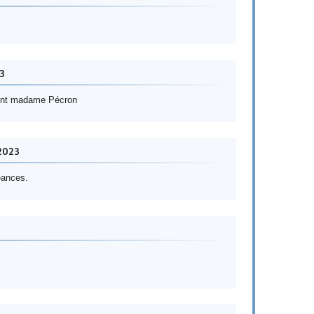
3
ment madame Pécron
2023
éances.