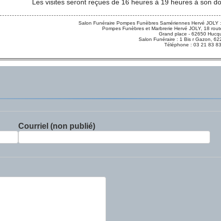
Les visites seront reçues de 16 heures à 19 heures à son d
Salon Funéraire Pompes Funèbres Samériennes Hervé JOLY :
Pompes Funèbres et Marbrerie Hervé JOLY, 18 route
Grand place - 62650 Hucqu
Salon Funéraire : 1 Bis r Gazon,
Téléphone : 03 21 83 8
Courriel (non publié)