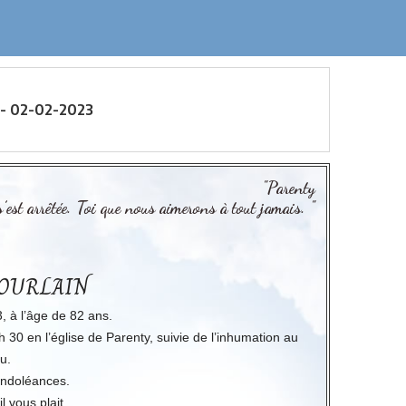
- 02-02-2023
"Parenty
s’est arrêtée. Toi que nous aimerons à tout jamais. "
 GOURLAIN
3, à l’âge de 82 ans.
 30 en l’église de Parenty, suivie de l’inhumation au
u.
condoléances.
l vous plait.