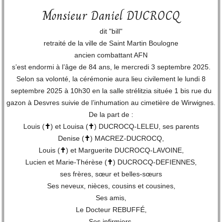
Monsieur Daniel DUCROCQ
dit "bill"
retraité de la ville de Saint Martin Boulogne
ancien combattant AFN
s’est endormi à l’âge de 84 ans, le mercredi 3 septembre 2025.
Selon sa volonté, la cérémonie aura lieu civilement le lundi 8
septembre 2025 à 10h30 en la salle strélitzia située 1 bis rue du
gazon à Desvres suivie de l’inhumation au cimetière de Wirwignes.
De la part de :
Louis (
✝
) et Louisa (
✝
) DUCROCQ-LELEU, ses parents
Denise (
✝
) MACREZ-DUCROCQ,
Louis (
✝
) et Marguerite DUCROCQ-LAVOINE,
Lucien et Marie-Thérèse (
✝
) DUCROCQ-DEFIENNES,
ses frères, sœur et belles-sœurs
Ses neveux, nièces, cousins et cousines,
Ses amis,
Le Docteur REBUFFÉ,
Ses infirmiers,