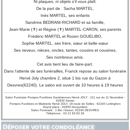
Ni plaques, ni objets s’il vous plaît.
De la part de : Sacha MARTEL,
Inès MARTEL, ses enfants
Sandrine BEDRANI-RICHARD et sa famille,
Jean-Marie (✝) et Régine (✝) MARTEL-CARON, ses parents
Frédéric MARTEL et Rozen GOUELIBO,
Sophie MARTEL, ses frère, sœur et belle-sœur
Ses neveux, nièces, oncles, tantes, cousins et cousines,
Ses nombreux amis.
Cet avis tient lieu de faire-part.
Dans l’attente de ses funérailles, Franck repose au salon funéraire
Hervé Joly chambre 2, situé 1 bis rue du Gazon à
Desvres(62240). Le salon est ouvert de 10 heures à 19 heures
Salon Funéraire Pompes Funèbres Samériennes Hervé JOLY : 211 rue du 11 Novembre -
62830 Samer
Pompes Funèbres et Marbrerie Hervé JOLY, 18 route de Selles - 62240 Lottinghen
Grand place - 62650 Hucqueliers
Salon Funéraire : 1 Bis r Gazon, 62240 DESVRES
Téléphone : 03 21 83 83 29
Déposer votre condoléance