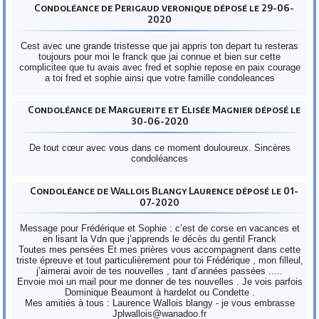
Condoléance de Perigaud veronique déposé le 29-06-
2020
Cest avec une grande tristesse que jai appris ton depart tu resteras
toujours pour moi le franck que jai connue et bien sur cette
complicitee que tu avais avec fred et sophie repose en paix courage
a toi fred et sophie ainsi que votre famille condoleances
Condoléance de Marguerite et Elisée Magnier déposé le
30-06-2020
De tout cœur avec vous dans ce moment douloureux. Sincères
condoléances
Condoléance de Wallois Blangy Laurence déposé le 01-
07-2020
Message pour Frédérique et Sophie : c’est de corse en vacances et
en lisant la Vdn que j’apprends le décès du gentil Franck
Toutes mes pensées Et mes prières vous accompagnent dans cette
triste épreuve et tout particulièrement pour toi Frédérique , mon filleul,
j’aimerai avoir de tes nouvelles , tant d’années passées .....
Envoie moi un mail pour me donner de tes nouvelles . Je vois parfois
Dominique Beaumont à hardelot ou Condette .
Mes amitiés à tous : Laurence Wallois blangy - je vous embrasse
Jplwallois@wanadoo.fr