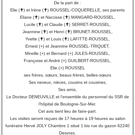
De la part de :
Elie (
✝
) et Irène (
✝
) ROUSSEL-COQUERELLE, ses parents
Eliane (
✝
) et Narcisse (
✝
) MANGARD-ROUSSEL,
Lucile (
✝
) et Claude (
✝
) SERRET-ROUSSEL,
Jeannine (
✝
) et Henri (
✝
) BRUNET-ROUSSEL,
Yvette (
✝
) et Louis (
✝
) LAFITTE-ROUSSEL,
Ernest (+) et Jeannine ROUSSEL-TRIQUET,
Mireille (+) et Bernard (+) JULES-ROUSSEL,
Françoise et André (+) GUILBERT-ROUSSEL,
Elie (+) ROUSSEL
ses frères, sœurs, beaux-frères, belles-sœurs
Ses neveux, nièces, cousins et cousines,
Ses amis,
Le Docteur DENEUVILLE et l’ensemble du personnel du SSR de
l’hôpital de Boulogne-Sur-Mer.
Cet avis tient lieu de faire-part.
Les visites seront reçues de 17 heures à 19 heures au salon
funéraire Hervé JOLY Chambre 1 situé 1 bis rue du gazon 62240
Desvres.