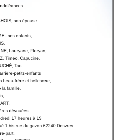
condoléances.
HOIS, son épouse
EL ses enfants,
IS,
E, Lauryane, Floryan,
, Timéo, Capucine,
UCHÉ, Tao
rrière-petits-enfants
beau-frère et bellesœur,
 la famille,
s,
ART,
mières dévouées.
endredi 17 heures à 19
ué 1 bis rue du gazon 62240 Desvres.
ire-part.