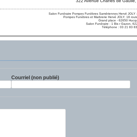
322 Avenue Charles de Gaulle,
Salon Funéraire Pompes Funèbres Samériennes Hervé JOLY :
Pompes Funèbres et Marbrerie Hervé JOLY, 18 route
Grand place - 62650 Hucqu
Salon Funéraire : 1 Bis r Gazon,
Téléphone : 03 21 83 8
Courriel (non publié)