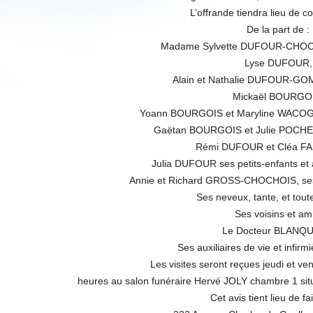
L’offrande tiendra lieu de 
De la part de :
Madame Sylvette DUFOUR-CHOC
Lyse DUFOUR,
Alain et Nathalie DUFOUR-GOM
Mickaël BOURGO
Yoann BOURGOIS et Maryline WACOGN
Gaëtan BOURGOIS et Julie POCHEZ
Rémi DUFOUR et Cléa FA
Julia DUFOUR ses petits-enfants et a
Annie et Richard GROSS-CHOCHOIS, ses 
Ses neveux, tante, et toute
Ses voisins et ami
Le Docteur BLANQU
Ses auxiliaires de vie et infir
Les visites seront reçues jeudi et v
heures au salon funéraire Hervé JOLY chambre 1 sit
Cet avis tient lieu de fa