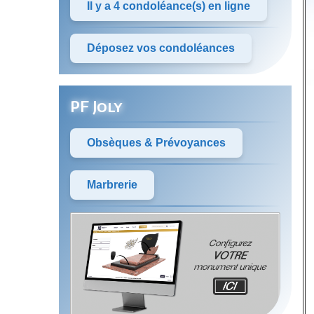
Il y a 4 condoléance(s) en ligne
Déposez vos condoléances
PF Joly
Obsèques & Prévoyances
Marbrerie