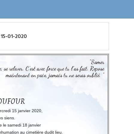
 15-01-2020
"Samer
, se relever. C’est avec force que tu l’as fait. Repose
maintenant en paix, jamais tu ne seras oublié. "
 DUFOUR
rcredi 15 janvier 2020,
es siens.
e le samedi 18 janvier
nhumation au cimetière dudit lieu.