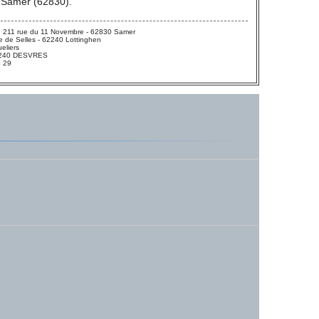
 Samer (62830).
 211 rue du 11 Novembre - 62830 Samer
 de Selles - 62240 Lottinghen
eliers
 62240 DESVRES
3 29