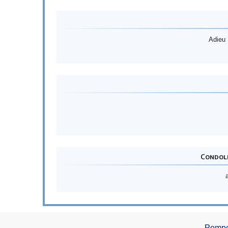
Adieu 
Condolé
Pompes