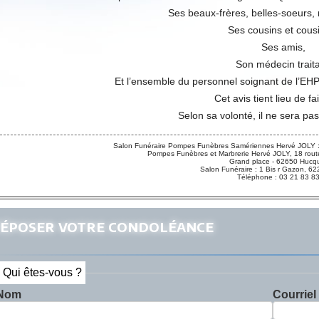
Ses beaux-frères, belles-soeurs, 
Ses cousins et cous
Ses amis,
Son médecin traita
Et l’ensemble du personnel soignant de l’EH
Cet avis tient lieu de fa
Selon sa volonté, il ne sera pas
Salon Funéraire Pompes Funèbres Samériennes Hervé JOLY :
Pompes Funèbres et Marbrerie Hervé JOLY, 18 route
Grand place - 62650 Hucqu
Salon Funéraire : 1 Bis r Gazon,
Téléphone : 03 21 83 8
époser votre condoléance
Qui êtes-vous ?
Nom
Courriel