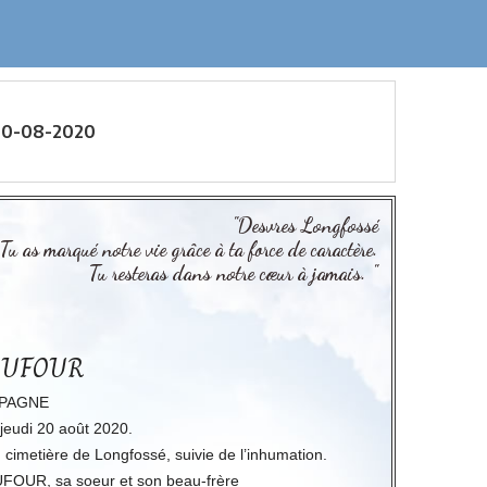
20-08-2020
"Desvres Longfossé
Tu as marqué notre vie grâce à ta force de caractère.
Tu resteras dans notre cœur à jamais. "
 DUFOUR
MPAGNE
 jeudi 20 août 2020.
u cimetière de Longfossé, suivie de l’inhumation.
UFOUR, sa soeur et son beau-frère