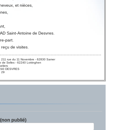
neveux, et nièces,
ines,
nt,
PAD Saint-Antoine de Desvres.
ire-part.
 reçu de visites.
 211 rue du 11 Novembre - 62830 Samer
 de Selles - 62240 Lottinghen
eliers
 62240 DESVRES
3 29
 (non publié)