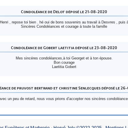
Condoléance de Delot déposé le 21-08-2020
Henri , repose toi bien . hé oui de bons souvenirs au travail à Desvres , puis à
Sincères Condoléances et courage à toute la famille
Condoléance de Gobert laetitia déposé le 23-08-2020
Mes sincéres condoléances,à toi Georget et à ton épouse.
Bon courage
Laetitia Gobert
ance de pruvost bertrand et christine Senlecques déposé le 26
avec un peu de retard, nous vous prions d’accepter nos sincères condoléance
 Funèbres et Marbrerie · Hervé Joly ©2022-2025 - Mentions 