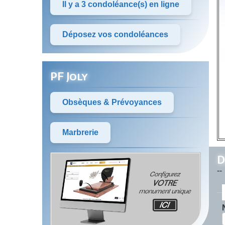
Il y a 3 condoléance(s) en ligne
Déposez vos condoléances
PF Joly
Obsèques & Prévoyances
Marbrerie
D
--