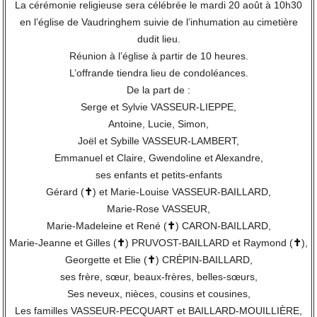
La cérémonie religieuse sera célébrée le mardi 20 août à 10h30
en l’église de Vaudringhem suivie de l’inhumation au cimetière
dudit lieu.
Réunion à l’église à partir de 10 heures.
L’offrande tiendra lieu de condoléances.
De la part de :
Serge et Sylvie VASSEUR-LIEPPE,
Antoine, Lucie, Simon,
Joël et Sybille VASSEUR-LAMBERT,
Emmanuel et Claire, Gwendoline et Alexandre,
ses enfants et petits-enfants
Gérard (
✝
) et Marie-Louise VASSEUR-BAILLARD,
Marie-Rose VASSEUR,
Marie-Madeleine et René (
✝
) CARON-BAILLARD,
Marie-Jeanne et Gilles (
✝
) PRUVOST-BAILLARD et Raymond (
✝
),
Georgette et Elie (
✝
) CRÉPIN-BAILLARD,
ses frère, sœur, beaux-frères, belles-sœurs,
Ses neveux, nièces, cousins et cousines,
Les familles VASSEUR-PECQUART et BAILLARD-MOUILLIÈRE,