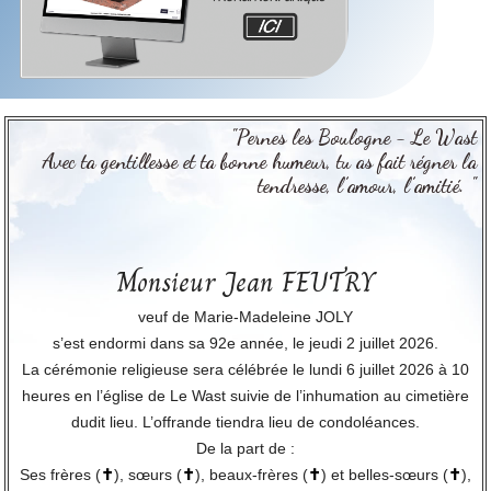
"Pernes les Boulogne - Le Wast
Avec ta gentillesse et ta bonne humeur, tu as fait régner la
tendresse, l’amour, l’amitié. "
Monsieur Jean FEUTRY
veuf de Marie-Madeleine JOLY
s’est endormi dans sa 92e année, le jeudi 2 juillet 2026.
La cérémonie religieuse sera célébrée le lundi 6 juillet 2026 à 10
heures en l’église de Le Wast suivie de l’inhumation au cimetière
dudit lieu. L’offrande tiendra lieu de condoléances.
De la part de :
Ses frères (
✝
), sœurs (
✝
), beaux-frères (
✝
) et belles-sœurs (
✝
),