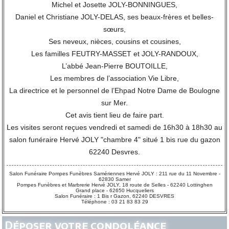
Michel et Josette JOLY-BONNINGUES,
Daniel et Christiane JOLY-DELAS, ses beaux-frères et belles-
sœurs,
Ses neveux, nièces, cousins et cousines,
Les familles FEUTRY-MASSET et JOLY-RANDOUX,
L’abbé Jean-Pierre BOUTOILLE,
Les membres de l’association Vie Libre,
La directrice et le personnel de l’Ehpad Notre Dame de Boulogne
sur Mer.
Cet avis tient lieu de faire part.
Les visites seront reçues vendredi et samedi de 16h30 à 18h30 au
salon funéraire Hervé JOLY "chambre 4" situé 1 bis rue du gazon
62240 Desvres.
Salon Funéraire Pompes Funèbres Samériennes Hervé JOLY : 211 rue du 11 Novembre -
62830 Samer
Pompes Funèbres et Marbrerie Hervé JOLY, 18 route de Selles - 62240 Lottinghen
Grand place - 62650 Hucqueliers
Salon Funéraire : 1 Bis r Gazon, 62240 DESVRES
Téléphone : 03 21 83 83 29
Déposer votre condoléance