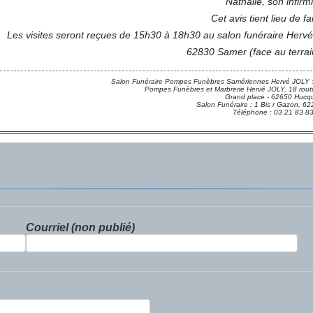
Nathalie, son infirm
Cet avis tient lieu de fa
Les visites seront reçues de 15h30 à 18h30 au salon funéraire Her
62830 Samer (face au terrain
Salon Funéraire Pompes Funèbres Samériennes Hervé JOLY :
Pompes Funèbres et Marbrerie Hervé JOLY, 18 route
Grand place - 62650 Hucqu
Salon Funéraire : 1 Bis r Gazon,
Téléphone : 03 21 83 8
Courriel (non publié)