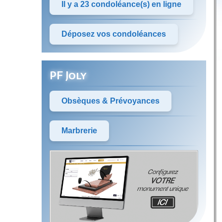
Il y a 23 condoléance(s) en ligne
Déposez vos condoléances
PF Joly
Obsèques & Prévoyances
Marbrerie