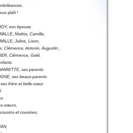
condoléances.
ous plaît !
OY, son épouse
-WALLE,
Mathis, Camille,
-WALLE,
Juline, Lison,
e, Clémence, Antonin, Augustin
,
LIER,
Clémence, Gaël,
enfants
MARETTE, ses parents
GNE, ses beaux-parents
es frère et belle-sœur
l
eu
es-sœurs,
 cousins et cousines,
MAN,