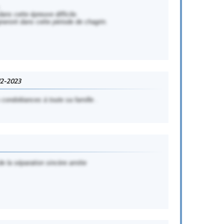
.
ns cette épreuve difficile.
ront dans cette période de chagrin.
12-2023
condoléances à toute sa famille .
e la séparation sincère amitie