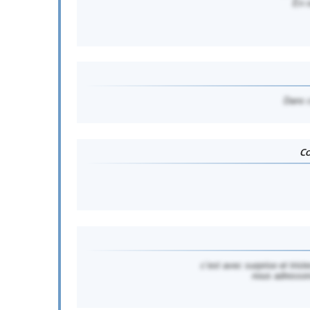
En r
Dans c
Co
c’est avec surprise et tri
nous adressons