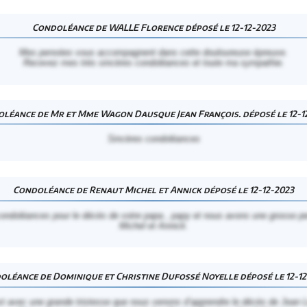
Condoléance de WALLE Florence déposé le 12-12-2023
Mes pensées vous accompagnent dans cette douloureuse épreuve.
Recevez mes très sincères condoléances et toute ma sympathie.
léance de Mr et Mme Wagon Dausque Jean François. déposé le 12-1
Sincères condoléances
Condoléance de Renaut Michel et Annick déposé le 12-12-2023
ondoléances pour le décès de votre papa , papy et nous avons une grosse pe
Michel et Annick.
oléance de Dominique et Christine Dufossé Noyelle déposé le 12-12
st avec une grande tristesse que nous venons d’apprendre le décès de Jean L