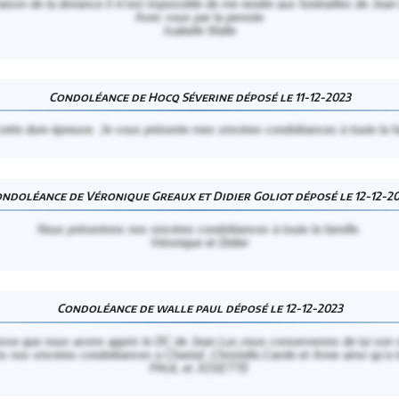
aison de la distance il m’est impossible de me rendre aux funérailles de Jean
Avec vous par la pensée
Isabelle Walle
Condoléance de Hocq Séverine déposé le 11-12-2023
ette dure épreuve. Je vous présente mes sincères condoléances à toute la fa
ndoléance de Véronique Greaux et Didier Goliot déposé le 12-12-2
Nous présentons nos sincères condoléances à toute la famille.
Véronique et Didier
Condoléance de walle paul déposé le 12-12-2023
stesse que nous avons appris le DC de Jean Luc,nous conserverons de lui son 
 nos sincères condoléances a Chantal ,Christelle,Carole et Anne ainsi qu’a to
PAUL et JOSETTE