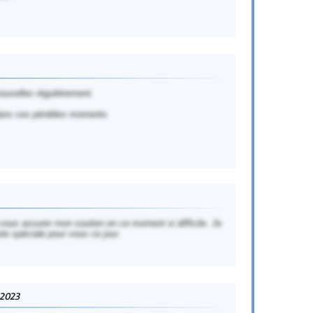
ouvelles régulièrement.
dans ces pénibles moments.
vous assurer mon soutien en ce moment si difficile. Je
te spéciale pour vous ce jour.
-2023