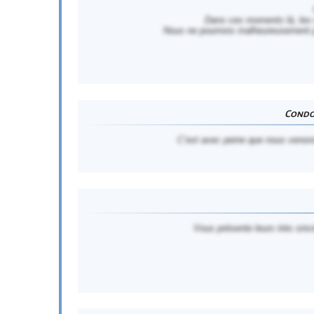
Dans ces moments là, les m
Nous ne pourrons malheureusement p
Condol
C’est avec peine que nous venons
Vous présente leurs très sinc