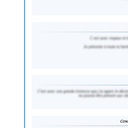
C est avec stupeur et 
Je présente à toute la fa
C’est avec une grande tristesse que j’ai appris le dé
ne pourrai être présent aux o
Cond