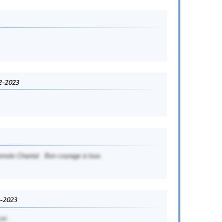
2-2023
nsée Chantal . Bon courage à tous.
-2023
uc .