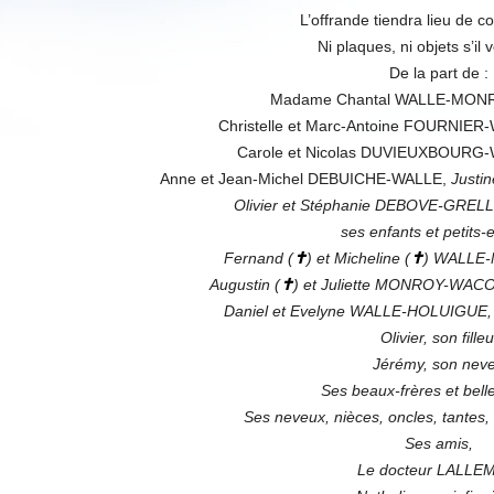
L’offrande tiendra lieu de 
Ni plaques, ni objets s’il v
De la part de :
Madame Chantal WALLE-MONR
Christelle et Marc-Antoine FOURNIER
Carole et Nicolas DUVIEUXBOURG
Anne et Jean-Michel DEBUICHE-WALLE,
Justin
Olivier et Stéphanie DEBOVE-GREL
ses enfants et petits-
Fernand (
✝
) et Micheline (
✝
) WALLE-
Augustin (
✝
) et Juliette MONROY-WACO
Daniel et Evelyne WALLE-HOLUIGUE, s
Olivier, son filleu
Jérémy, son nev
Ses beaux-frères et bell
Ses neveux, nièces, oncles, tantes,
Ses amis,
Le docteur LALLE