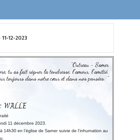
 11-12-2023
"Outreau - Samer
re, tu as fait régner la tendresse, l’amour, l’amitié.
our toujours dans notre cœur et dans nos pensées. "
uc WALLE
raité
lundi 11 décembre 2023.
 14h30 en l’église de Samer suivie de l’inhumation au
u.