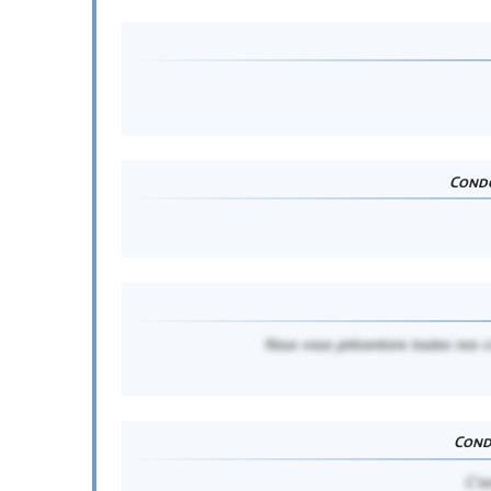
Condo
Nous vous présentons toutes nos c
Cond
C’e