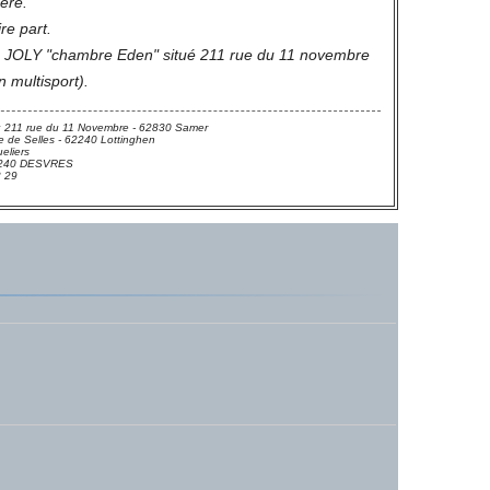
ière.
ire part.
vé JOLY "chambre Eden" situé 211 rue du 11 novembre
 multisport).
 211 rue du 11 Novembre - 62830 Samer
 de Selles - 62240 Lottinghen
eliers
 62240 DESVRES
3 29