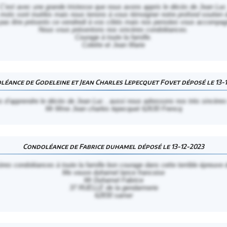
C’est avec une grande tristesse que nous avons appris le décès de Jean Luc
ots sont inutiles mais nous tenons à vous témoigner notre profond soutien da
as être présents ce vendredi à vos côtés mais nos pensées vous accompagne
Nous vous présentons nos sincères condoléances.
Courage à toute la famille.
Colette et Jean Marie
éance de Godeleine et Jean Charles Lepecquet Fovet déposé le 13-
 d’apprendre le décès de Jean Luc , aussi nous adressons nos très sincères 
Mr Mme Jean charles lepecquet 62630 Frencq
Condoléance de Fabrice duhamel déposé le 13-12-2023
ères condoléances à toute la famille bon courage dans cette terrible épreuve d
Me veuve duhamel lance francoise
Mr Duhamel Fabrice
37 RUELLE de la gendarmerie
62830 samer