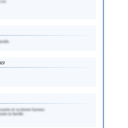
 Luc.
mille..
023
sourire et sa bonne humeur.
ute la famille.