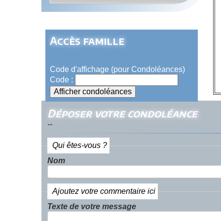
Accès famille
Code d'affichage (pour Condoléances)
Code :
Déposer votre condoléance
--
Qui êtes-vous ?
Nom
Ajoutez votre commentaire ici
Texte de votre message