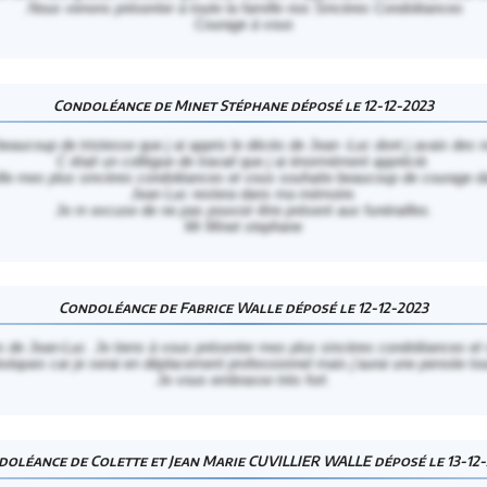
.Nous venons présenter à toute la famille nos Sincères Condoléances
Courage à vous
Condoléance de Minet Stéphane déposé le 12-12-2023
beaucoup de tristesse que j ai appris le décès de Jean -Luc dont j avais des n
C était un collègue de travail que j ai énormément apprécié.
mille mes plus sincères condoléances et vous souhaite beaucoup de courage 
Jean Luc restera dans ma mémoire.
Je m excuse de ne pas pouvoir être présent aux funérailles.
Mr Minet stephane
Condoléance de Fabrice Walle déposé le 12-12-2023
cès de Jean-Luc. Je tiens à vous présenter mes plus sincères condoléances et 
bsèques car je serai en déplacement professionnel mais j’aurai une pensée tou
Je vous embrasse très fort.
oléance de Colette et Jean Marie CUVILLIER WALLE déposé le 13-12