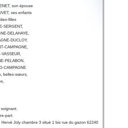
NET, son épouse
UVET, ses enfants
tes-filles
NE-SERGENT,
AGNE-DELAHAYE,
PAGNE-DUCLOY,
ONT-CAMPAGNE,
TZ-VASSEUR,
GNE-PELABON,
ARD-CAMPAGNE
s, belles-sœurs,
es,
 soignant.
ire-part.
e Hervé Joly chambre 3 situé 1 bis rue du gazon 62240