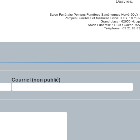
Desvres.
Salon Funéraire Pompes Funèbres Samériennes Hervé JOLY :
Pompes Funèbres et Marbrerie Hervé JOLY, 18 route
Grand place - 62650 Hucqu
Salon Funéraire : 1 Bis r Gazon,
Téléphone : 03 21 83 8
Courriel (non publié)