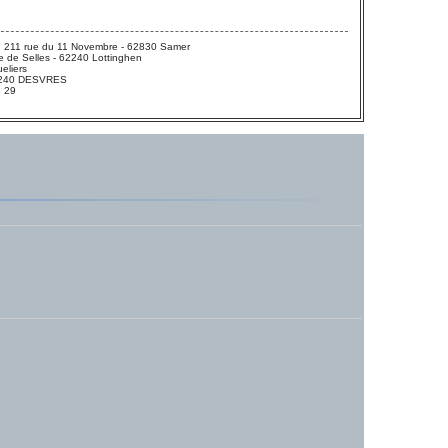
 211 rue du 11 Novembre - 62830 Samer
 de Selles - 62240 Lottinghen
eliers
 62240 DESVRES
3 29