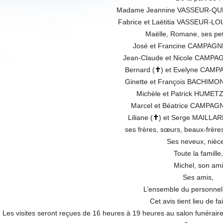
Madame Jeannine VASSEUR-QUE
Fabrice et Laëtitia VASSEUR-LO
Maëlle, Romane, ses peti
José et Francine CAMPAG
Jean-Claude et Nicole CAMP
Bernard (
✝
) et Evelyne CAM
Ginette et François BACHIM
Michèle et Patrick HUME
Marcel et Béatrice CAMPA
Liliane (
✝
) et Serge MAILL
ses frères, sœurs, beaux-frère
Ses neveux, nièc
Toute la famille,
Michel, son ami
Ses amis,
L’ensemble du personnel
Cet avis tient lieu de fa
Les visites seront reçues de 16 heures à 19 heures au salon funérair