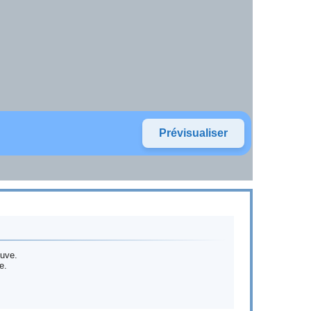
euve.
e.