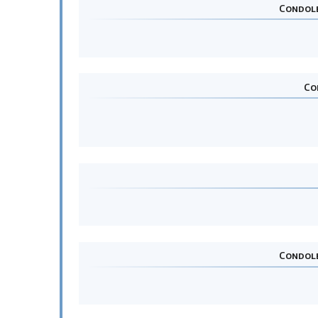
Condolé
Co
Condolé