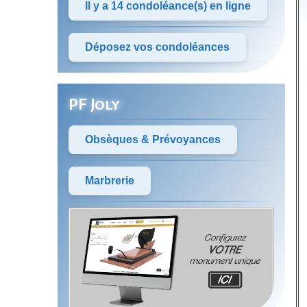
Il y a 14 condoléance(s) en ligne
Déposez vos condoléances
PF Joly
Obsèques & Prévoyances
Marbrerie