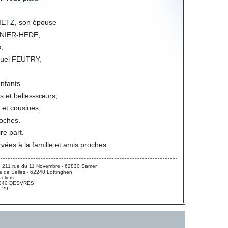
ETZ, son épouse
GNIER-HEDE,
,
uel FEUTRY,
enfants
s et belles-sœurs,
 et cousines,
roches.
ire part.
rvées à la famille et amis proches.
 211 rue du 11 Novembre - 62830 Samer
 de Selles - 62240 Lottinghen
eliers
 62240 DESVRES
3 29