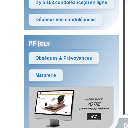
Il y a 163 condoléance(s) en ligne
Déposez vos condoléances
PF Joly
Obsèques & Prévoyances
Marbrerie
D