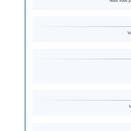
Nous vous pr
V
N