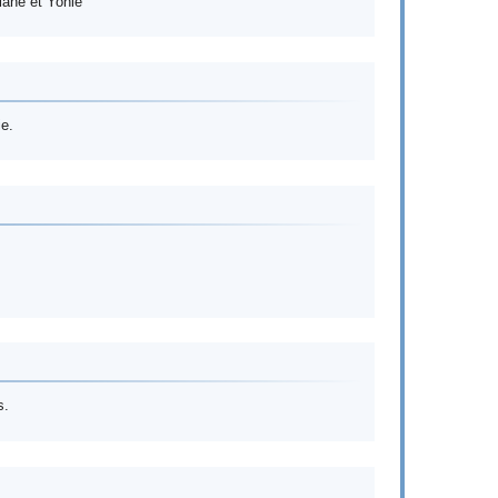
lane et Yonie
e.
s.