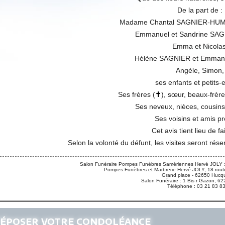
De la part de :
Madame Chantal SAGNIER-HUM
Emmanuel et Sandrine SA
Emma et Nicolas
Hélène SAGNIER et Emman
Angèle, Simon,
ses enfants et petits-
Ses frères (
✝
), sœur, beaux-frère
Ses neveux, nièces, cousins
Ses voisins et amis p
Cet avis tient lieu de fa
Selon la volonté du défunt, les visites seront rése
Salon Funéraire Pompes Funèbres Samériennes Hervé JOLY :
Pompes Funèbres et Marbrerie Hervé JOLY, 18 route
Grand place - 62650 Hucqu
Salon Funéraire : 1 Bis r Gazon,
Téléphone : 03 21 83 8
époser votre condoléance