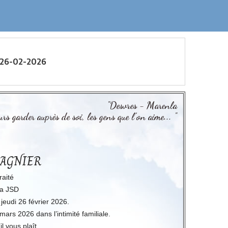
 26-02-2026
"Desvres - Marenla
rs garder auprès de soi, les gens que l’on aime... "
 SAGNIER
raité
la JSD
jeudi 26 février 2026.
ars 2026 dans l’intimité familiale.
l vous plaît.