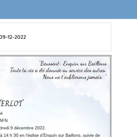
09-12-2022
"Beussent- Enquin sur Baillons
Toute ta vie a été donnée au service des autres.
Nous ne t’oublierons jamais. "
 MERLOT
té
 AFN
endredi 9 décembre 2022.
14 h 30 en l’église d’Enquin sur Baillons, suivie de