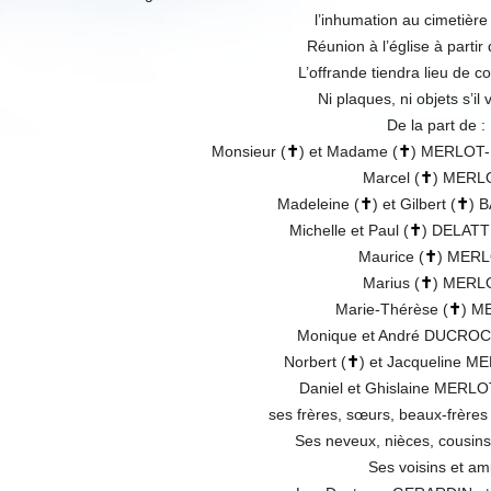
l’inhumation au cimetière 
Réunion à l’église à partir
L’offrande tiendra lieu de 
Ni plaques, ni objets s’il 
De la part de :
Monsieur (
✝
) et Madame (
✝
) MERLOT-
Marcel (
✝
) MERL
Madeleine (
✝
) et Gilbert (
✝
) 
Michelle et Paul (
✝
) DELAT
Maurice (
✝
) MERL
Marius (
✝
) MERL
Marie-Thérèse (
✝
) M
Monique et André DUCRO
Norbert (
✝
) et Jacqueline 
Daniel et Ghislaine MER
ses frères, sœurs, beaux-frères
Ses neveux, nièces, cousins
Ses voisins et ami