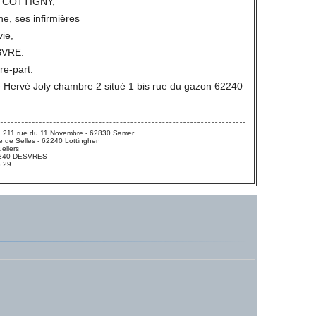
t COTTIGNY,
ne, ses infirmières
vie,
BVRE.
ire-part.
e Hervé Joly chambre 2 situé 1 bis rue du gazon 62240
 211 rue du 11 Novembre - 62830 Samer
 de Selles - 62240 Lottinghen
eliers
 62240 DESVRES
3 29