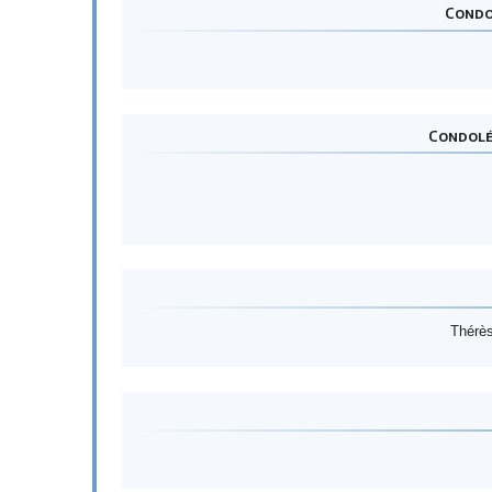
Condol
Condoléa
Thérès