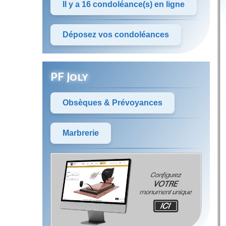
Il y a 16 condoléance(s) en ligne
Déposez vos condoléances
PF Joly
Obsèques & Prévoyances
Marbrerie