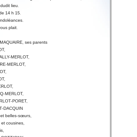
dudit lieu.
 de 14 h 15.
condoléances.
vous plait.
MAQUAIRE, ses parents
OT,
BALLY-MERLOT,
TRE-MERLOT,
OT,
OT,
ERLOT,
CQ-MERLOT,
MERLOT-PORET,
LOT-DACQUIN
 et belles-sœurs,
 et cousines,
s,