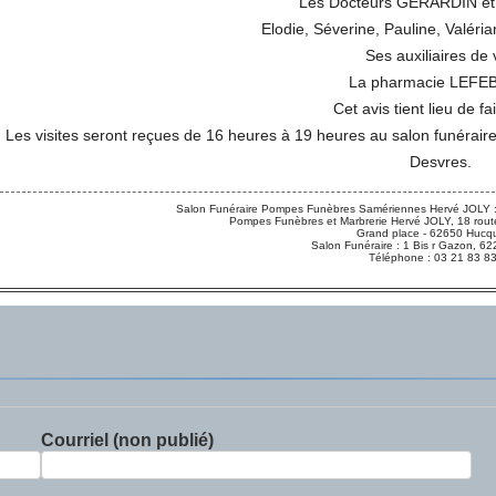
Les Docteurs GERARDIN e
Elodie, Séverine, Pauline, Valéria
Ses auxiliaires de 
La pharmacie LEFE
Cet avis tient lieu de fa
Les visites seront reçues de 16 heures à 19 heures au salon funérair
Desvres.
Salon Funéraire Pompes Funèbres Samériennes Hervé JOLY :
Pompes Funèbres et Marbrerie Hervé JOLY, 18 route
Grand place - 62650 Hucqu
Salon Funéraire : 1 Bis r Gazon,
Téléphone : 03 21 83 8
Courriel (non publié)