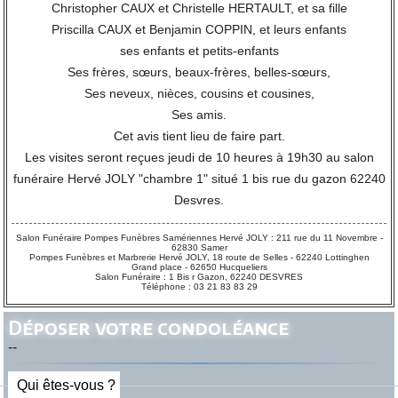
Christopher CAUX et Christelle HERTAULT, et sa fille
Priscilla CAUX et Benjamin COPPIN, et leurs enfants
ses enfants et petits-enfants
Ses frères, sœurs, beaux-frères, belles-sœurs,
Ses neveux, nièces, cousins et cousines,
Ses amis.
Cet avis tient lieu de faire part.
Les visites seront reçues jeudi de 10 heures à 19h30 au salon
funéraire Hervé JOLY "chambre 1" situé 1 bis rue du gazon 62240
Desvres.
Salon Funéraire Pompes Funèbres Samériennes Hervé JOLY : 211 rue du 11 Novembre -
62830 Samer
Pompes Funèbres et Marbrerie Hervé JOLY, 18 route de Selles - 62240 Lottinghen
Grand place - 62650 Hucqueliers
Salon Funéraire : 1 Bis r Gazon, 62240 DESVRES
Téléphone : 03 21 83 83 29
Déposer votre condoléance
--
Qui êtes-vous ?