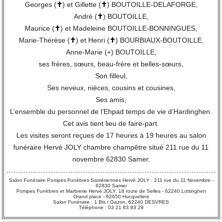
Georges (
✝
) et Gillette (
✝
) BOUTOILLE-DELAFORGE,
André (
✝
) BOUTOILLE,
Maurice (
✝
) et Madeleine BOUTOILLE-BONNINGUES,
Marie-Thérèse (
✝
) et Henri (
✝
) BOURBIAUX-BOUTOILLE,
Anne-Marie (+) BOUTOILLE,
ses frères, sœurs, beau-frère et belles-sœurs,
Son filleul,
Ses neveux, nièces, cousins et cousines,
Ses amis,
L’ensemble du personnel de l’Ehpad temps de vie d’Hardinghen.
Cet avis tient lieu de faire-part.
Les visites seront reçues de 17 heures à 19 heures au salon
funéraire Hervé JOLY chambre champêtre situé 211 rue du 11
novembre 62830 Samer.
Salon Funéraire Pompes Funèbres Samériennes Hervé JOLY : 211 rue du 11 Novembre -
62830 Samer
Pompes Funèbres et Marbrerie Hervé JOLY, 18 route de Selles - 62240 Lottinghen
Grand place - 62650 Hucqueliers
Salon Funéraire : 1 Bis r Gazon, 62240 DESVRES
Téléphone : 03 21 83 83 29