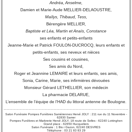
Andréa, Anselme,
Damien et Marie-Aude MELLIER-DELAOUSTRE,
Maïlys, Thibaud, Tess,
Bérengère MELLIER,
Baptiste et Léa, Martin et Anaïs, Constance
ses enfants et petits-enfants
Jeanne-Marie et Patrick FOULON-DUCROCQ, leurs enfants et
petits-enfants, ses neveux et nièces
Ses cousins et cousines,
Ses amis du Nord,
Roger et Jeannine LEMAIRE et leurs enfants, ses amis,
Sonia, Carine, Marie, ses infirmières dévouées
Monsieur Gérard LETHELLIER, son médecin
La pharmacie DELARUE,
L’ensemble de l’équipe de l’HAD du littoral antenne de Boulogne.
Salon Funéraire Pompes Funèbres Samériennes Hervé JOLY : 211 rue du 11 Novembre -
62830 Samer
Pompes Funèbres et Marbrerie Hervé JOLY, 18 route de Selles - 62240 Lottinghen
Grand place - 62650 Hucqueliers
Salon Funéraire : 1 Bis r Gazon, 62240 DESVRES
Téléphone : 03 21 83 83 29