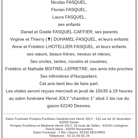
Nicolas FASQUEL,
Florian FASQUEL,
Laura FASQUEL,
ses enfants
Daniel et Gisèle FASQUEL-CAFFIER, ses parents
Virginie et Thierry (
✝
) DUHAMEL-FASQUEL, et leurs enfants
Anne et Frédéric LHOTELLIER-FASQUEL, et leurs enfants
ses sœurs, beaux-frères, neveux et nièces,
Ses oncles, tantes, cousins et cousines,
Frédéric et Nathalie BOITREL-LEPRETRE, ses amis très proches
Ses infirmières d’Hucqueliers.
Cet avis tient lieu de faire part.
Les visites seront reçues mercredi et jeudi de 16h30 à 19 heures
au salon funéraire Hervé JOLY "chambre 1" situé 1 bis rue du
gazon 62240 Desvres.
Salon Funéraire Pompes Funèbres Samériennes Hervé JOLY : 211 rue du 11 Novembre -
62830 Samer
Pompes Funèbres et Marbrerie Hervé JOLY, 18 route de Selles - 62240 Lottinghen
Grand place - 62650 Hucqueliers
Salon Funéraire : 1 Bis r Gazon, 62240 DESVRES
Téléphone : 03 21 83 83 29