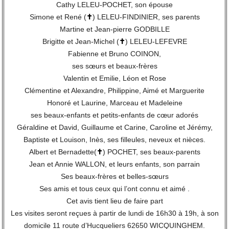
Cathy LELEU-POCHET, son épouse
Simone et René (
✝
) LELEU-FINDINIER, ses parents
Martine et Jean-pierre GODBILLE
Brigitte et Jean-Michel (
✝
) LELEU-LEFEVRE
Fabienne et Bruno COINON,
ses sœurs et beaux-frères
Valentin et Emilie, Léon et Rose
Clémentine et Alexandre, Philippine, Aimé et Marguerite
Honoré et Laurine, Marceau et Madeleine
ses beaux-enfants et petits-enfants de cœur adorés
Géraldine et David, Guillaume et Carine, Caroline et Jérémy,
Baptiste et Louison, Inès, ses filleules, neveux et nièces.
Albert et Bernadette(
✝
) POCHET, ses beaux-parents
Jean et Annie WALLON, et leurs enfants, son parrain
Ses beaux-frères et belles-sœurs
Ses amis et tous ceux qui l’ont connu et aimé .
Cet avis tient lieu de faire part
Les visites seront reçues à partir de lundi de 16h30 à 19h, à son
domicile 11 route d’Hucqueliers 62650 WICQUINGHEM.